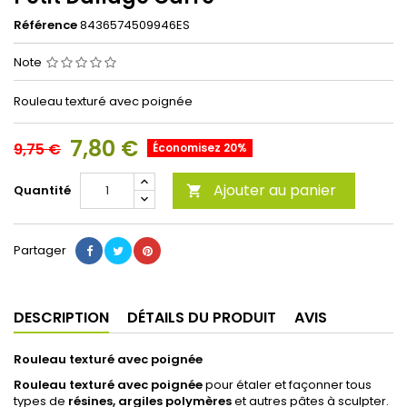
Référence
8436574509946ES
Note
Rouleau texturé avec poignée
7,80 €
9,75 €
Économisez 20%
Ajouter au panier
Quantité

Partager
DESCRIPTION
DÉTAILS DU PRODUIT
AVIS
Rouleau texturé avec poignée
Rouleau texturé avec poignée
pour étaler et façonner tous
types de
résines, argiles polymères
et autres pâtes à sculpter.