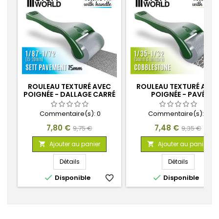
ROULEAU TEXTURÉ AVEC
ROULEAU TEXTURÉ AVE
POIGNÉE - DALLAGE CARRÉ
POIGNÉE - PAVÉ
15MM
Commentaire(s):
0
Commentaire(s):
0
Prix
Prix
Prix
Prix
7,80 €
7,48 €
9,75 €
9,35 €
de
de
Ajouter au panier
Ajouter au panier


base
base
Détails
Détails


Disponible
favorite_border
Disponible
favorite_