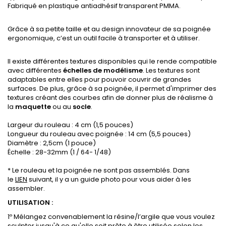
Fabriqué en plastique antiadhésif transparent PMMA.
Grâce à sa petite taille et au design innovateur de sa poignée
ergonomique, c’est un outil facile à transporter et à utiliser.
Il existe différentes textures disponibles qui le rende compatible
avec différentes
échelles de modélisme
. Les textures sont
adaptables entre elles pour pouvoir couvrir de grandes
surfaces. De plus, grâce à sa poignée, il permet d'imprimer des
textures créant des courbes afin de donner plus de réalisme à
la
maquette
ou au
socle
.
Largeur du rouleau : 4 cm (1,5 pouces)
Longueur du rouleau avec poignée : 14 cm (5,5 pouces)
Diamètre : 2,5cm (1 pouce)
Échelle : 28-32mm (1 / 64- 1/48)
* Le rouleau et la poignée ne sont pas assemblés. Dans
le
LIEN
suivant, il y a un guide photo pour vous aider à les
assembler.
UTILISATION :
1º Mélangez convenablement la résine/l’argile que vous voulez
sculpter jusqu'à ce qu'elle soit prête à être utilisée selon les