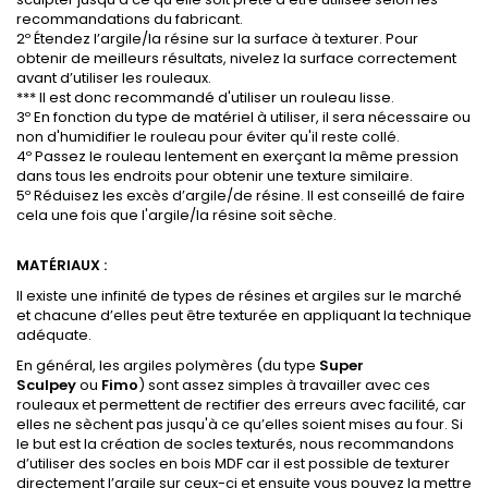
recommandations du fabricant.
2º Étendez l’argile/la résine sur la surface à texturer. Pour
obtenir de meilleurs résultats, nivelez la surface correctement
avant d’utiliser les rouleaux.
*** Il est donc recommandé d'utiliser un rouleau lisse.
3º En fonction du type de matériel à utiliser, il sera nécessaire ou
non d'humidifier le rouleau pour éviter qu'il reste collé.
4º Passez le rouleau lentement en exerçant la même pression
dans tous les endroits pour obtenir une texture similaire.
5º Réduisez les excès d’argile/de résine. Il est conseillé de faire
cela une fois que l'argile/la résine soit sèche.
MATÉRIAUX :
Il existe une infinité de types de résines et argiles sur le marché
et chacune d’elles peut être texturée en appliquant la technique
adéquate.
En général, les argiles polymères (du type
Super
Sculpey
ou
Fimo
) sont assez simples à travailler avec ces
rouleaux et permettent de rectifier des erreurs avec facilité, car
elles ne sèchent pas jusqu'à ce qu’elles soient mises au four. Si
le but est la création de socles texturés, nous recommandons
d’utiliser des socles en bois MDF car il est possible de texturer
directement l’argile sur ceux-ci et ensuite vous pouvez la mettre