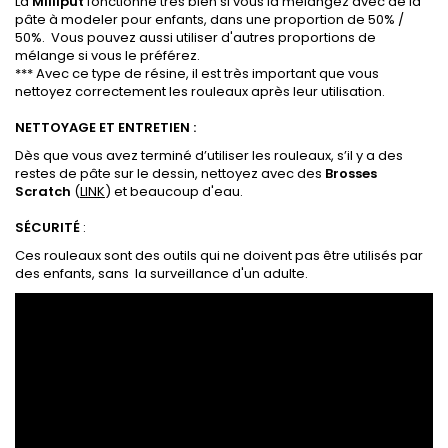
La
Milliput
fonctionne très bien si vous la mélangez avec de la
pâte à modeler pour enfants, dans une proportion de 50% /
50%. Vous pouvez aussi utiliser d'autres proportions de
mélange si vous le préférez.
*** Avec ce type de résine, il est très important que vous
nettoyez correctement les rouleaux après leur utilisation.
NETTOYAGE ET ENTRETIEN :
Dès que vous avez terminé d’utiliser les rouleaux, s’il y a des
restes de pâte sur le dessin, nettoyez avec des
Brosses
Scratch
(
LINK
) et beaucoup d'eau.
SÉCURITÉ
:
Ces rouleaux sont des outils qui ne doivent pas être utilisés par
des enfants, sans la surveillance d'un adulte.