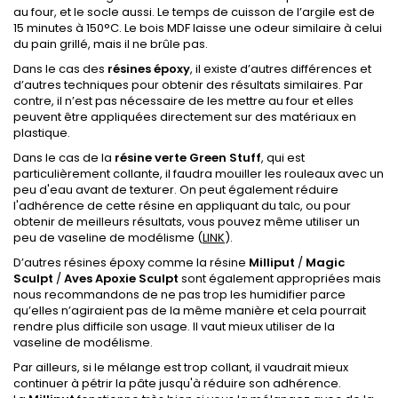
au four, et le socle aussi. Le temps de cuisson de l’argile est de
15 minutes à 150°C. Le bois MDF laisse une odeur similaire à celui
du pain grillé, mais il ne brûle pas.
Dans le cas des
résines époxy
, il existe d’autres différences et
d’autres techniques pour obtenir des résultats similaires. Par
contre, il n’est pas nécessaire de les mettre au four et elles
peuvent être appliquées directement sur des matériaux en
plastique.
Dans le cas de la
résine verte
Green Stuff
, qui est
particulièrement collante, il faudra mouiller les rouleaux avec un
peu d'eau avant de texturer. On peut également réduire
l'adhérence de cette résine en appliquant du talc, ou pour
obtenir de meilleurs résultats, vous pouvez même utiliser un
peu de vaseline de modélisme (
LINK
).
D’autres résines époxy comme la résine
Milliput
/
Magic
Sculpt
/
Aves Apoxie Sculpt
sont également appropriées mais
nous recommandons de ne pas trop les humidifier parce
qu’elles n’agiraient pas de la même manière et cela pourrait
rendre plus difficile son usage. Il vaut mieux utiliser de la
vaseline de modélisme.
Par ailleurs, si le mélange est trop collant, il vaudrait mieux
continuer à pétrir la pâte jusqu'à réduire son adhérence.