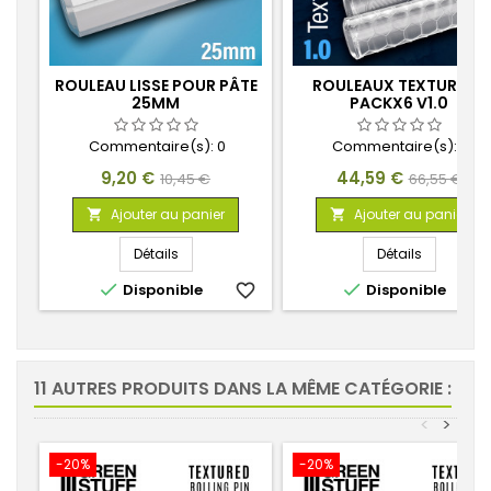
ROULEAU LISSE POUR PÂTE
ROULEAUX TEXTURÉS -
25MM
PACKX6 V1.0
Commentaire(s):
0
Commentaire(s):
0
Prix
Prix
Prix
Prix
9,20 €
44,59 €
10,45 €
66,55 €
de
de
Ajouter au panier
Ajouter au panier


base
base
Détails
Détails


Disponible
favorite_border
Disponible
favorite_
11 AUTRES PRODUITS DANS LA MÊME CATÉGORIE :
<
>
-20%
-20%