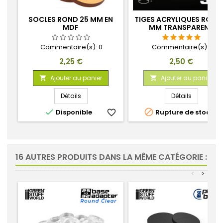
SOCLES ROND 25 MM EN
TIGES ACRYLIQUES ROND
MDF
MM TRANSPARENT
Commentaire(s):
0
Commentaire(s):
1
Prix
Prix
2,25 €
2,50 €
Ajouter au panier
Ajouter au panier


Détails
Détails


Disponible
favorite_border
Rupture de stock
favorite_
16 AUTRES PRODUITS DANS LA MÊME CATÉGORIE :
<
>