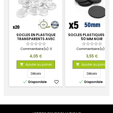
SOCLES EN PLASTIQUE
SOCLES PLASTIQUES RO
TRANSPARENTS AVEC
50 MM NOIR
CREUX 32MM
Commentaire(s):
0
Commentaire(s):
0
Prix
Prix
4,05 €
3,55 €
Ajouter au panier
Ajouter au panier


Détails
Détails


Disponible
favorite_border
Disponible
favorite_