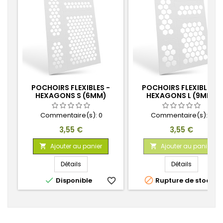
POCHOIRS FLEXIBLES -
POCHOIRS FLEXIBLES -
HEXAGONS S (6MM)
HEXAGONS L (9MM)
Commentaire(s):
0
Commentaire(s):
0
Prix
Prix
3,55 €
3,55 €
Ajouter au panier
Ajouter au panier


Détails
Détails


Disponible
favorite_border
Rupture de stock
favorite_