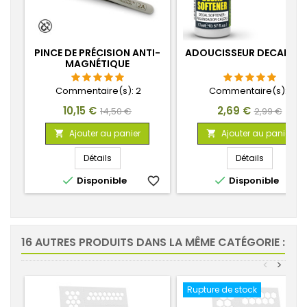
PINCE DE PRÉCISION ANTI-
ADOUCISSEUR DECALQU
MAGNÉTIQUE
Commentaire(s):
2
Commentaire(s):
1
Prix
Prix
Prix
Prix
10,15 €
2,69 €
14,50 €
2,99 €
de
de
Ajouter au panier
Ajouter au panier


base
base
Détails
Détails


Disponible
favorite_border
Disponible
favorite_
16 AUTRES PRODUITS DANS LA MÊME CATÉGORIE :
<
>
Rupture de stock