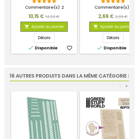
Commentaire(s):
2
Commentaire(s):
1
Prix
Prix
Prix
Prix
10,15 €
2,69 €
14,50 €
2,99 €
de
de
Ajouter au panier
Ajouter au panier


base
base
Détails
Détails


Disponible
favorite_border
Disponible
favorite_
16 AUTRES PRODUITS DANS LA MÊME CATÉGORIE :
<
>