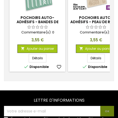
POCHOIRS AUTO-
POCHOIRS AUTO-
ADHÉSIFS - BANDES DE
ADHÉSIFS - PEAU DE REPTI
PRUDENCE
Commentaire(s):
0
Commentaire(s):
0
Prix
Prix
3,55 €
3,55 €
Ajouter au panier
Ajouter au panier


Détails
Détails


Disponible
favorite_border
Disponible
favorite_
LETTRE D'INFORMATIONS