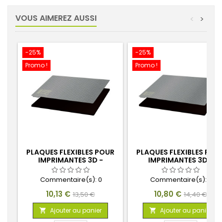
VOUS AIMEREZ AUSSI
<
>
-25%
-25%
Promo !
Promo !
PLAQUES FLEXIBLES POUR
PLAQUES FLEXIBLES POU
IMPRIMANTES 3D -
IMPRIMANTES 3D -
140X85MM
192X120MM
Commentaire(s):
0
Commentaire(s):
0
Prix
Prix
Prix
Prix
10,13 €
10,80 €
13,50 €
14,40 €
de
de
Ajouter au panier
Ajouter au panier


base
base