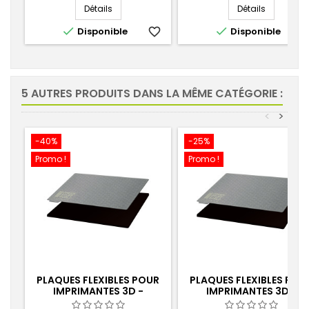
Détails
Détails


Disponible
favorite_border
Disponible
favorite_
5 AUTRES PRODUITS DANS LA MÊME CATÉGORIE :
<
>
-40%
-25%
Promo !
Promo !
PLAQUES FLEXIBLES POUR
PLAQUES FLEXIBLES POU
IMPRIMANTES 3D -
IMPRIMANTES 3D -
130X80MM
140X85MM