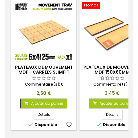
Promo !
PLATEAUX DE MOUVEMENT
PLATEAUX DE MOUVEME
MDF - CARRÉES SLIMFIT
MDF 150X60MM
150X100MM
Commentaire(s):
0
Commentaire(s):
0
Prix
Prix
2,50 €
3,45 €
Ajouter au panier
Ajouter au panier


Détails
Détails


Disponible
favorite_border
Disponible
favorite_