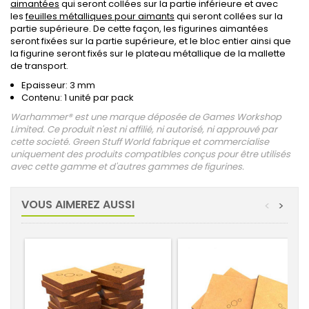
aimantées
qui seront collées sur la partie inférieure et avec
les
feuilles métalliques pour aimants
qui seront collées sur la
partie supérieure. De cette façon, les figurines aimantées
seront fixées sur la partie supérieure, et le bloc entier ainsi que
la figurine seront fixés sur le plateau métallique de la mallette
de transport.
Epaisseur: 3 mm
Contenu: 1 unité par pack
Warhammer® est une marque déposée de Games Workshop
Limited. Ce produit n'est ni affilié, ni autorisé, ni approuvé par
cette societé. Green Stuff World fabrique et commercialise
uniquement des produits compatibles conçus pour être utilisés
avec cette gamme et d'autres gammes de figurines.
VOUS AIMEREZ AUSSI
<
>