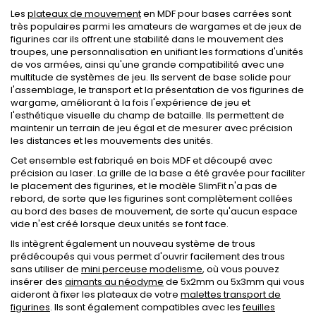
Les
plateaux de mouvement
en MDF pour bases carrées sont
très populaires parmi les amateurs de wargames et de jeux de
figurines car ils offrent une stabilité dans le mouvement des
troupes, une personnalisation en unifiant les formations d'unités
de vos armées, ainsi qu'une grande compatibilité avec une
multitude de systèmes de jeu. Ils servent de base solide pour
l'assemblage, le transport et la présentation de vos figurines de
wargame, améliorant à la fois l'expérience de jeu et
l'esthétique visuelle du champ de bataille. Ils permettent de
maintenir un terrain de jeu égal et de mesurer avec précision
les distances et les mouvements des unités.
Cet ensemble est fabriqué en bois MDF et découpé avec
précision au laser. La grille de la base a été gravée pour faciliter
le placement des figurines, et le modèle SlimFit n'a pas de
rebord, de sorte que les figurines sont complètement collées
au bord des bases de mouvement, de sorte qu'aucun espace
vide n'est créé lorsque deux unités se font face.
Ils intègrent également un nouveau système de trous
prédécoupés qui vous permet d'ouvrir facilement des trous
sans utiliser de
mini perceuse modelisme
, où vous pouvez
insérer des
aimants au néodyme
de 5x2mm ou 5x3mm qui vous
aideront à fixer les plateaux de votre
malettes transport de
figurines
. Ils sont également compatibles avec les
feuilles