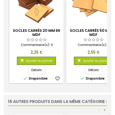
SOCLES CARRÉS 20 MM EN
SOCLES CARRÉS 50 MM E
MDF
MDF
Commentaire(s):
0
Commentaire(s):
0
Prix
Prix
2,25 €
2,55 €
Ajouter au panier
Ajouter au panier


Détails
Détails


Disponible
favorite_border
Disponible
favorite_
16 AUTRES PRODUITS DANS LA MÊME CATÉGORIE :
<
>