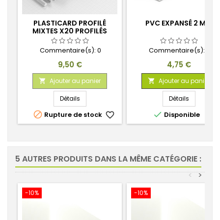
PLASTICARD PROFILÉ
PVC EXPANSÉ 2 MM
MIXTES X20 PROFILÉS
Commentaire(s):
0
Commentaire(s):
0
Prix
Prix
9,50 €
4,75 €
Ajouter au panier
Ajouter au panier


Détails
Détails


Rupture de stock
favorite_border
Disponible
favorite_
5 AUTRES PRODUITS DANS LA MÊME CATÉGORIE :
<
>
-10%
-10%