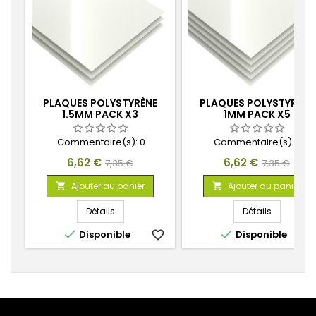
PLAQUES POLYSTYRÈNE
PLAQUES POLYSTYRÈNE
1.5MM PACK X3
1MM PACK X5
Commentaire(s):
0
Commentaire(s):
0
Prix
Prix
Prix
Prix
6,62 €
6,62 €
7,35 €
7,35 €
de
de
Ajouter au panier
Ajouter au panier


base
base
Détails
Détails


Disponible
favorite_border
Disponible
favorite_