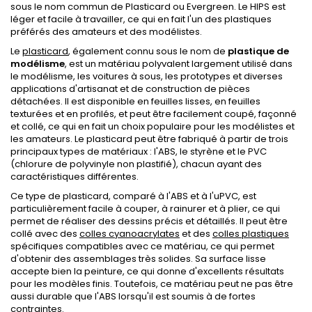
sous le nom commun de Plasticard ou Evergreen. Le HIPS est
léger et facile à travailler, ce qui en fait l'un des plastiques
préférés des amateurs et des modélistes.
Le
plasticard
, également connu sous le nom de
plastique de
modélisme
, est un matériau polyvalent largement utilisé dans
le modélisme, les voitures à sous, les prototypes et diverses
applications d'artisanat et de construction de pièces
détachées. Il est disponible en feuilles lisses, en feuilles
texturées et en profilés, et peut être facilement coupé, façonné
et collé, ce qui en fait un choix populaire pour les modélistes et
les amateurs. Le plasticard peut être fabriqué à partir de trois
principaux types de matériaux : l'ABS, le styrène et le PVC
(chlorure de polyvinyle non plastifié), chacun ayant des
caractéristiques différentes.
Ce type de plasticard, comparé à l'ABS et à l'uPVC, est
particulièrement facile à couper, à rainurer et à plier, ce qui
permet de réaliser des dessins précis et détaillés. Il peut être
collé avec des
colles cyanoacrylates
et des
colles plastiques
spécifiques compatibles avec ce matériau, ce qui permet
d'obtenir des assemblages très solides. Sa surface lisse
accepte bien la peinture, ce qui donne d'excellents résultats
pour les modèles finis. Toutefois, ce matériau peut ne pas être
aussi durable que l'ABS lorsqu'il est soumis à de fortes
contraintes.