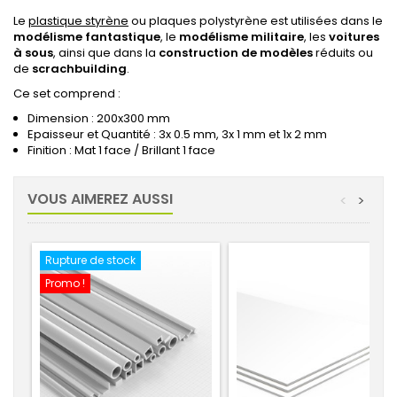
Le
plastique styrène
ou plaques polystyrène est utilisées dans le
modélisme fantastique
, le
modélisme militaire
, les
voitures
à sous
, ainsi que dans la
construction de modèles
réduits ou
de
scrachbuilding
.
Ce set comprend :
Dimension : 200x300 mm
Epaisseur et Quantité : 3x 0.5 mm, 3x 1 mm et 1x 2 mm
Finition : Mat 1 face / Brillant 1 face
VOUS AIMEREZ AUSSI
<
>
Rupture de stock
Promo !