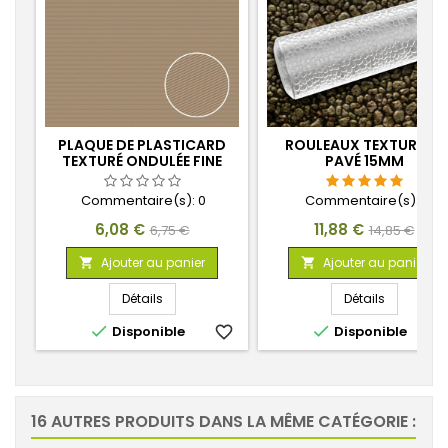
PLAQUE DE PLASTICARD
ROULEAUX TEXTURÉS -
TEXTURÉ ONDULÉE FINE
PAVÉ 15MM
0.5MM
Commentaire(s):
0
Commentaire(s):
1
Prix
Prix
Prix
Prix
6,08 €
11,88 €
6,75 €
14,85 €
de
de
Ajouter au panier
Ajouter au panier


base
base
Détails
Détails


Disponible
favorite_border
Disponible
favorite_
16 AUTRES PRODUITS DANS LA MÊME CATÉGORIE :