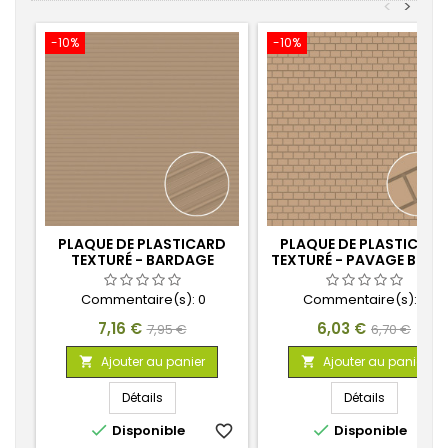
<
>
-10%
-10%
PLAQUE DE PLASTICARD
PLAQUE DE PLASTICARD
TEXTURÉ - BARDAGE
TEXTURÉ - PAVAGE BRIQ
INDUSTRIEL 5MM
8X18MM
Commentaire(s):
0
Commentaire(s):
0
Prix
Prix
Prix
Prix
7,16 €
6,03 €
7,95 €
6,70 €
de
de
Ajouter au panier
Ajouter au panier


base
base
Détails
Détails


Disponible
favorite_border
Disponible
favorite_