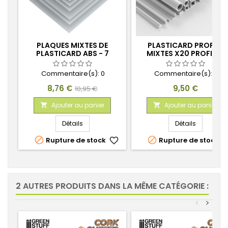
PLAQUES MIXTES DE
PLASTICARD PROFILÉ
PLASTICARD ABS - 7
MIXTES X20 PROFILÉS
FEUILLES
Commentaire(s):
0
Commentaire(s):
0
Prix
Prix
Prix
8,76 €
9,50 €
10,95 €
de
Ajouter au panier
Ajouter au panier


base
Détails
Détails


Rupture de stock
favorite_border
Rupture de stock
favorite_
2 AUTRES PRODUITS DANS LA MÊME CATÉGORIE :
<
>