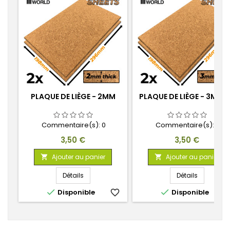
PLAQUE DE LIÈGE - 2MM
PLAQUE DE LIÈGE - 3MM 
Commentaire(s):
0
Commentaire(s):
0
Prix
Prix
3,50 €
3,50 €
Ajouter au panier
Ajouter au panier


Détails
Détails


Disponible
favorite_border
Disponible
favorite_