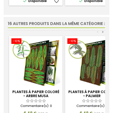


Disponible
favorite_border
Disponible
favorite_
16 AUTRES PRODUITS DANS LA MÊME CATÉGORIE :
<
>
-10%
-10%
PLANTES À PAPIER COLORÉ
PLANTES À PAPIER COLO
- ARBRE MUSA
- PALMIER
Commentaire(s):
0
Commentaire(s):
0
Prix
Prix
Prix
Prix