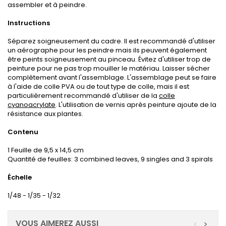
assembler et à peindre.
Instructions
Séparez soigneusement du cadre.
Il est recommandé d'utiliser
un aérographe pour les peindre mais ils peuvent également
être peints soigneusement au pinceau.
Évitez d'utiliser trop de
peinture pour ne pas trop mouiller le matériau.
Laisser sécher
complètement avant l'assemblage.
L'assemblage peut se faire
à l'aide de colle PVA ou de tout type de colle, mais il est
particulièrement recommandé d'utiliser de la
colle
cyanoacrylate
.
L'utilisation de vernis après peinture ajoute de la
résistance aux plantes.
Contenu
1 Feuille de 9,5 x 14,5 cm
Quantité de feuilles: 3
combined leaves, 9 singles and 3 spirals
Échelle
1/48 - 1/35 - 1/32
VOUS AIMEREZ AUSSI
<
>