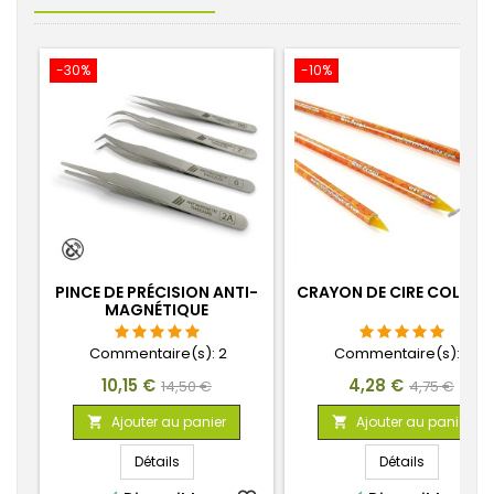
-30%
-10%
PINCE DE PRÉCISION ANTI-
CRAYON DE CIRE COLLAN
MAGNÉTIQUE
Commentaire(s):
2
Commentaire(s):
3
Prix
Prix
Prix
Prix
10,15 €
4,28 €
14,50 €
4,75 €
de
de
Ajouter au panier
Ajouter au panier


base
base
Détails
Détails