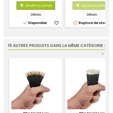
de
de
Ajouter au panier
Ajouter au panier


base
base
Détails
Détails


Disponible
favorite_border
Rupture de stock
favorite_
15 AUTRES PRODUITS DANS LA MÊME CATÉGORIE :
<
>