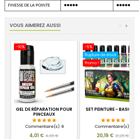
FINESSE DE LA POINTE
●●●●●
●●●●●
VOUS AIMEREZ AUSSI
<
>
-10%
-5%
Rupture de stock
Promo !
GEL DE RÉPARATION POUR
SET PEINTURE - BASICS 0
PINCEAUX
Commentaire(s):
8
Commentaire(s):
1
Prix
Prix
Prix
Prix
4,01 €
20,19 €
4,45 €
21,25 €