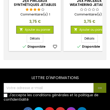
25X PINCEAUX
25X PINCEAUX
SYNTHÉTIQUES JETABLES
WEATHERING JETABLES
Commentaire(s):
1
Commentaire(s):
0
Prix
Prix
3,75 €
3,75 €
Ajouter au panier
Ajouter au panier


Détails
Détails


Disponible
favorite_border
Disponible
favorite_
LETTRE D'INFORMATIONS
J'accepte les conditions générales et la politique de
confidentialité