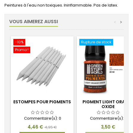
Peintures à l'eau non toxiques.
Ininflammable.
Pas de latex.
VOUS AIMEREZ AUSSI
<
>
-10%
Rupture de stock
Promo !
ESTOMPES POUR PIGMENTS
PIGMENT LIGHT ORANG
OXIDE
Commentaire(s):
0
Commentaire(s):
0
Prix
Prix
Prix
4,46 €
3,50 €
4,95 €