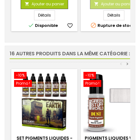
de
Ajouter au panier
Ajouter au panier


base
Détails
Détails


Disponible
favorite_border
Rupture de stock
favorite_
16 AUTRES PRODUITS DANS LA MÊME CATÉGORIE :
<
>
-10%
-10%
Promo !
Promo !
SET PIGMENTS LIQUIDES -
PIGMENTS LIQUIDES WHI