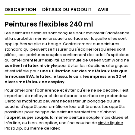
DESCRIPTION
DÉTAILS DU PRODUIT
AVIS
Peintures flexibles 240 ml
Les
peintures flexibles
sont conçues pour maintenir l'adhérence
et la durabilité même lorsque la surface sur laquelle elles sont
appliquées se plie ou bouge. Contrairement aux peintures
standard qui peuvent se fissurer ou s'écailler lorsqu'elles sont
pliées, ces peintures souples contiennent des additifs spéciaux
qui améliorent leur flexibilité. La formule de Green Stuff World ne
contient ni latex ni vinyle
pour éviter les réactions allergiques
et est idéale pour
une utilisation sur des matériaux tels que
le
mousse EVA
, le latex, le tissu, le cuir, les impressions 3D et
divers matériaux de cosplay.
Pour améliorer l'adhérence et éviter qu'elle ne se décolle, il est
important de nettoyer et de préparer la surface en profondeur.
Certains matériaux peuvent nécessiter un ponçage ou une
couche d'apprêt pour améliorer leur adhérence. Les apprêts
possibles pour ce type de peinture seraient tout d'abord
l'
apprêt super souple
, la même peinture souple mais diluée et
très fine, ou bien, en option, une fine couche de
vinyle liquide
Plasti Dip
, ou même de latex.