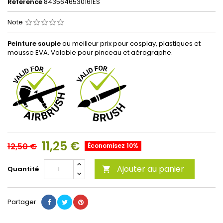
Référence
8435646530161ES
Note
Peinture souple
au meilleur prix pour cosplay, plastiques et
mousse EVA. Valable pour pinceau et aérographe.
11,25 €
12,50 €
Économisez 10%
Ajouter au panier
Quantité

Partager