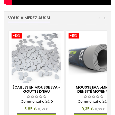
VOUS AIMEREZ AUSSI
<
>
-10%
-15%
ÉCAILLES EN MOUSSE EVA -
MOUSSE EVA 5MM -
GOUTTE D'EAU
DENSITÉ MOYENNE
Commentaire(s):
0
Commentaire(s):
0
Prix
Prix
Prix
Prix
5,85 €
9,35 €
6,50 €
11,00 €