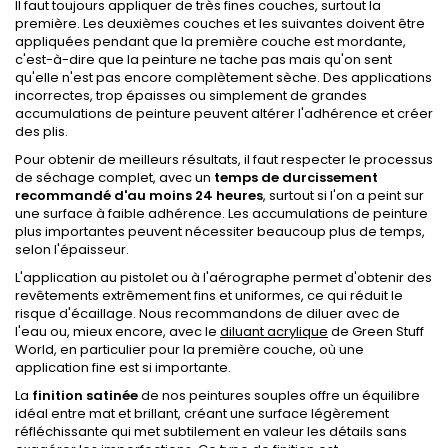
Il faut toujours appliquer de très fines couches, surtout la
première. Les deuxièmes couches et les suivantes doivent être
appliquées pendant que la première couche est mordante,
c'est-à-dire que la peinture ne tache pas mais qu'on sent
qu'elle n'est pas encore complètement sèche. Des applications
incorrectes, trop épaisses ou simplement de grandes
accumulations de peinture peuvent altérer l'adhérence et créer
des plis.
Pour obtenir de meilleurs résultats, il faut respecter le processus
de séchage complet, avec un
temps de durcissement
recommandé d'au moins 24 heures
, surtout si l'on a peint sur
une surface à faible adhérence. Les accumulations de peinture
plus importantes peuvent nécessiter beaucoup plus de temps,
selon l'épaisseur.
L'application au pistolet ou à l'aérographe permet d'obtenir des
revêtements extrêmement fins et uniformes, ce qui réduit le
risque d'écaillage. Nous recommandons de diluer avec de
l'eau ou, mieux encore, avec le
diluant acrylique
de Green Stuff
World, en particulier pour la première couche, où une
application fine est si importante.
La
finition satinée
de nos peintures souples offre un équilibre
idéal entre mat et brillant, créant une surface légèrement
réfléchissante qui met subtilement en valeur les détails sans