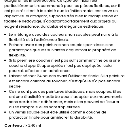
exagérer les imperfections. Ce type de finition est
particulièrement recommandé pour les pièces flexibles, car il
est plus résistant à la saleté que la finition mate, conserve un
aspect visuel attrayant, supporte très bien la manipulation et
facilite le nettoyage, s'adaptant parfaitement aux projets qui
exigent résistance, durabilité et élégance esthétique.
Le mélange avec des couleurs non souples peut nuire à la
flexibilité et à l'adhérence finale.
Peindre avec des peintures non souples par-dessus ne
garantit pas que les suivantes acquerront la propriété de
flexibilité.
Si la première couche n'est pas suffisamment fine ou si une
couche d'apprêt appropriée n'est pas appliquée, cela
pourrait affecter son adhérence.
Laisser sécher 24 heures avant l'utilisation finale. Si la peinture
est encore collante au toucher, c'est qu'elle n'a pas encore
séché.
Ce ne sont pas des peintures élastiques, mais souples. Elles
ont une élasticité modérée pour s'adapter aux mouvements
sans perdre leur adhérence, mais elles peuvent se fissurer
ou se rompre si elles sont trop étirées.
Un vernis souple peut être utilisé comme couche de
protection finale pour améliorer la durabilité.
Contenu :
1x 240 ml