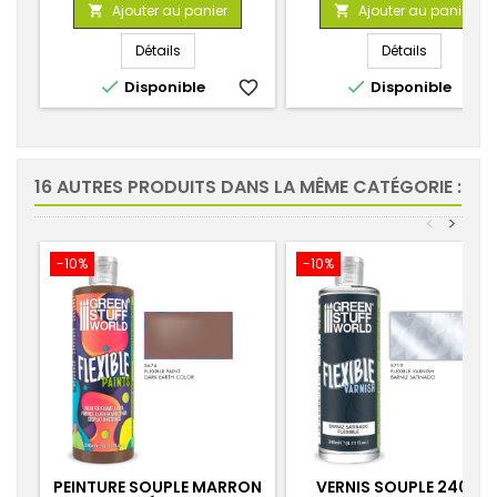
de
de
Ajouter au panier
Ajouter au panier


base
base
Détails
Détails


Disponible
favorite_border
Disponible
favorite_
16 AUTRES PRODUITS DANS LA MÊME CATÉGORIE :
<
>
-10%
-10%
PEINTURE SOUPLE MARRON
VERNIS SOUPLE 240ML