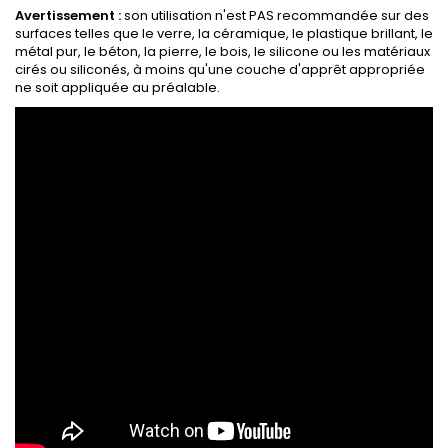
Avertissement :
son utilisation n'est PAS recommandée sur des
surfaces telles que le verre, la céramique, le plastique brillant, le
métal pur, le béton, la pierre, le bois, le silicone ou les matériaux
cirés ou siliconés, à moins qu'une couche d'apprêt appropriée
ne soit appliquée au préalable.