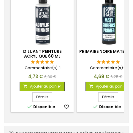
DILUANT PEINTURE
PRIMAIRE NOIRE MATE 60
ACRYLIQUE 60 ML
Commentaire(s):
1
Commentaire(s):
6
Prix
Prix
Prix
Prix
4,73 €
4,69 €
6,30 €
6,25 €
de
de
Ajouter au panier
Ajouter au panier


base
base
Détails
Détails


Disponible
favorite_border
Disponible
favorite_