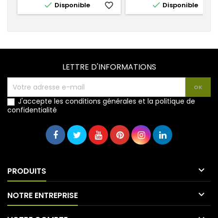


Disponible
favorite_border
Disponible
favorite_
LETTRE D'INFORMATIONS
J'accepte les conditions générales et la politique de
confidentialité

PRODUITS

NOTRE ENTREPRISE