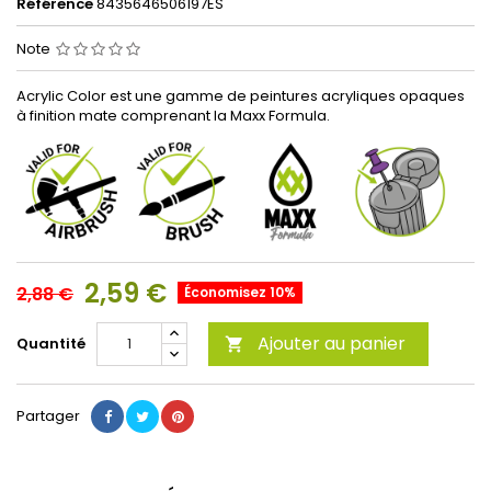
Référence
8435646506197ES
Note
Acrylic Color est une gamme de peintures acryliques opaques
à finition mate comprenant la Maxx Formula.
2,59 €
2,88 €
Économisez 10%
Ajouter au panier
Quantité

Partager