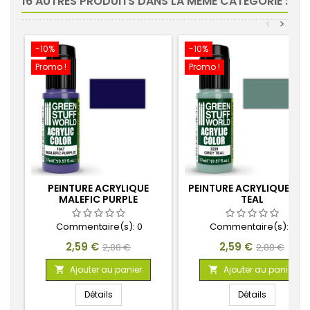
16 AUTRES PRODUITS DANS LA MÊME CATÉGORIE :
<
>
-10%
-10%
Promo !
Promo !
PEINTURE ACRYLIQUE
PEINTURE ACRYLIQUE GR
MALEFIC PURPLE
TEAL
Commentaire(s):
0
Commentaire(s):
0
Prix
Prix
Prix
Prix
2,59 €
2,59 €
2,88 €
2,88 €
de
de
Ajouter au panier
Ajouter au panier


base
base
Détails
Détails