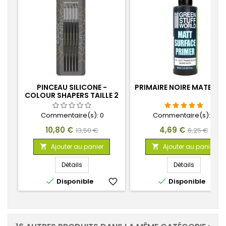
PINCEAU SILICONE -
PRIMAIRE NOIRE MATE 60
COLOUR SHAPERS TAILLE 2
- NOIR FERME
Commentaire(s):
0
Commentaire(s):
6
Prix
Prix
Prix
Prix
10,80 €
4,69 €
13,50 €
6,25 €
de
de
Ajouter au panier
Ajouter au panier


base
base
Détails
Détails


Disponible
favorite_border
Disponible
favorite_