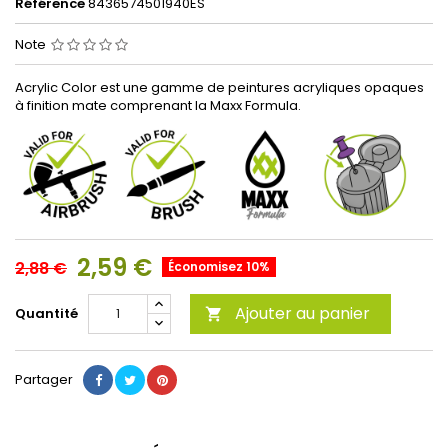
Référence
8436574501940ES
Note
Acrylic Color est une gamme de peintures acryliques opaques
à finition mate comprenant la Maxx Formula.
2,59 €
2,88 €
Économisez 10%
Ajouter au panier
Quantité

Partager