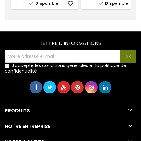


Disponible
favorite_border
Disponible
favorite_
LETTRE D'INFORMATIONS
J'accepte les conditions générales et la politique de
confidentialité

PRODUITS

NOTRE ENTREPRISE