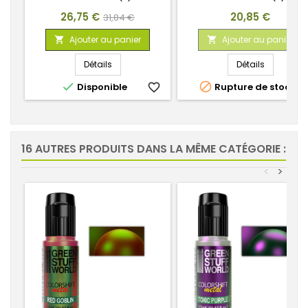
Prix
Prix
Prix
26,75 €
20,85 €
31,84 €
de
Ajouter au panier
Ajouter au panier


base
Détails
Détails


Disponible
favorite_border
Rupture de stock
favorite_
16 AUTRES PRODUITS DANS LA MÊME CATÉGORIE :
<
>