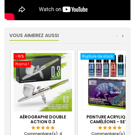
VOUS AIMEREZ AUSSI
<
>
-16%
Rupture de stock
Promo !
AÉROGRAPHE DOUBLE
PEINTURE ACRYLIQUES
ACTION 0.3
CAMÉLÉONS - SET 1
Commentaire(s):
4
Commentaire(s):
7