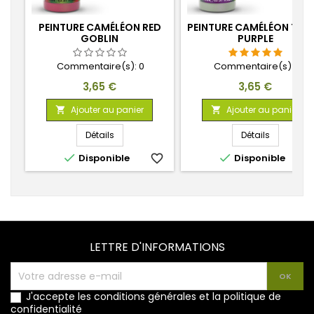
PEINTURE CAMÉLÉON RED
PEINTURE CAMÉLÉON TOX
GOBLIN
PURPLE
Commentaire(s):
0
Commentaire(s):
1
Prix
Prix
3,65 €
3,65 €
Ajouter au panier
Ajouter au panier


Détails
Détails


Disponible
favorite_border
Disponible
favorite_
LETTRE D'INFORMATIONS
J'accepte les conditions générales et la politique de
confidentialité