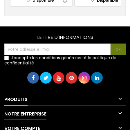


Disponible
favorite_border
Disponible
favorite_
LETTRE D'INFORMATIONS
J'accepte les conditions générales et la politique de
confidentialité

PRODUITS

NOTRE ENTREPRISE

VOTRE COMPTE