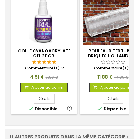
COLLE CYANOACRYLATE
ROULEAUX TEXTURÉS -
GEL 20GR.
BRIQUES HOLLANDAISE
Commentaire(s):
2
Commentaire(s):
0
Prix
Prix
Prix
Prix
4,51 €
11,88 €
5,50 €
14,85 €
de
de
Ajouter au panier
Ajouter au panier


base
base
Détails
Détails


Disponible
favorite_border
Disponible
favorite_
11 AUTRES PRODUITS DANS LA MÊME CATÉGORIE :