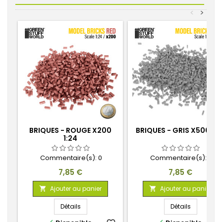
<
>
BRIQUES - ROUGE X200
BRIQUES - GRIS X500 1:3
1:24
Commentaire(s):
0
Commentaire(s):
0
Prix
Prix
7,85 €
7,85 €
Ajouter au panier
Ajouter au panier


Détails
Détails