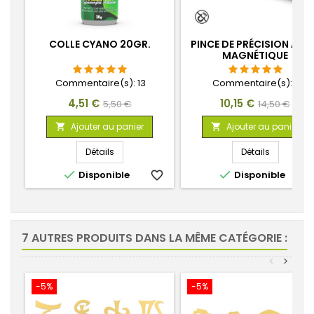
COLLE CYANO 20GR.
PINCE DE PRÉCISION ANT
MAGNÉTIQUE
Commentaire(s):
13
Commentaire(s):
2
Prix
Prix
Prix
Prix
4,51 €
10,15 €
5,50 €
14,50 €
de
de
Ajouter au panier
Ajouter au panier


base
base
Détails
Détails


Disponible
favorite_border
Disponible
favorite_
7 AUTRES PRODUITS DANS LA MÊME CATÉGORIE :
<
>
-5%
-5%