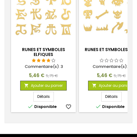
RUNES ET SYMBOLES
RUNES ET SYMBOLES OR
ELFIQUES
Commentaire(s):
3
Commentaire(s):
0
Prix
Prix
Prix
Prix
5,46 €
5,46 €
5,75 €
5,75 €
de
de
Ajouter au panier
Ajouter au panier


base
base
Détails
Détails


Disponible
favorite_border
Disponible
favorite_