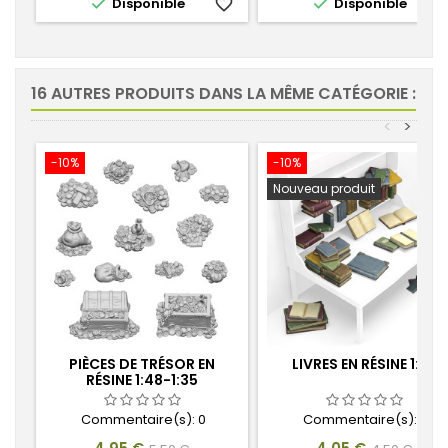


Disponible
favorite_border
Disponible
favorite_
16 AUTRES PRODUITS DANS LA MÊME CATÉGORIE :
<
>
-10%
-10%
Nouveau produit
PIÈCES DE TRÉSOR EN
LIVRES EN RÉSINE 1:35
RÉSINE 1:48-1:35
Commentaire(s):
0
Commentaire(s):
0
Prix
Prix
Prix
Prix