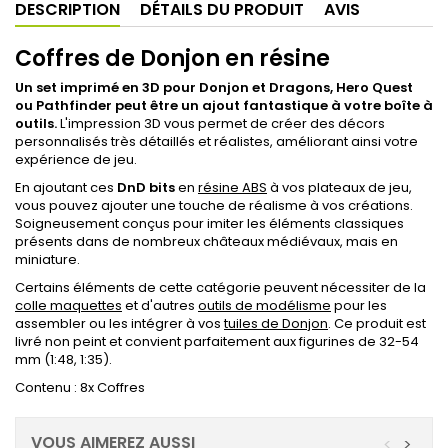
DESCRIPTION
DÉTAILS DU PRODUIT
AVIS
Coffres de Donjon en résine
Un set imprimé en 3D pour Donjon et Dragons, Hero Quest
ou Pathfinder peut être un ajout fantastique à votre boîte à
outils.
L'impression 3D vous permet de créer des décors
personnalisés très détaillés et réalistes, améliorant ainsi votre
expérience de jeu.
En ajoutant ces
DnD bits
en
résine ABS
à vos plateaux de jeu,
vous pouvez ajouter une touche de réalisme à vos créations.
Soigneusement conçus pour imiter les éléments classiques
présents dans de nombreux châteaux médiévaux, mais en
miniature.
Certains éléments de cette catégorie peuvent nécessiter de la
colle maquettes
et d'autres
outils de modélisme
pour les
assembler ou les intégrer à vos
tuiles de Donjon
. Ce produit est
livré non peint et convient parfaitement aux figurines de 32-54
mm (1:48, 1:35).
Contenu : 8x Coffres
VOUS AIMEREZ AUSSI
<
>