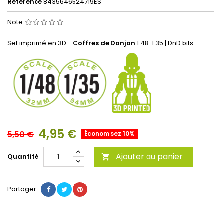
Référence
8435646524719ES
Note
Set imprimé en 3D -
Coffres de Donjon
1:48-1:35 | DnD bits
4,95 €
5,50 €
Économisez 10%
Ajouter au panier
Quantité

Partager