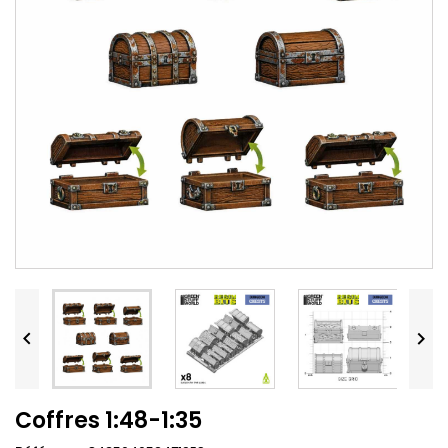


Coffres 1:48-1:35