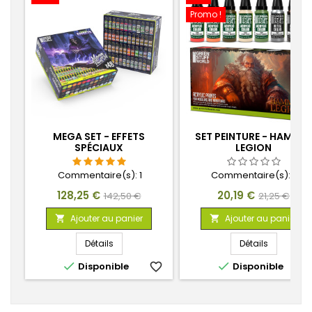
Promo !
MEGA SET - EFFETS
SET PEINTURE - HAMME
SPÉCIAUX
LEGION
Commentaire(s):
1
Commentaire(s):
0
Prix
Prix
Prix
Prix
128,25 €
20,19 €
142,50 €
21,25 €
de
de
Ajouter au panier
Ajouter au panier


base
base
Détails
Détails


Disponible
favorite_border
Disponible
favorite_