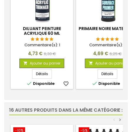
DILUANT PEINTURE
PRIMAIRE NOIRE MATE 60
ACRYLIQUE 60 ML
Commentaire(s):
1
Commentaire(s):
6
Prix
Prix
Prix
Prix
4,73 €
4,69 €
6,30 €
6,25 €
de
de
Ajouter au panier
Ajouter au panier


base
base
Détails
Détails


Disponible
favorite_border
Disponible
favorite_
16 AUTRES PRODUITS DANS LA MÊME CATÉGORIE :
<
>
-10%
-5%