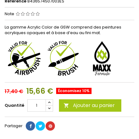
Référence
8436574507003ES
Note
La gamme Acrylic Color de GSW comprend des peintures
acryliques opaques et à base d’eau au fini mat.
15,66 €
17,40 €
Économisez 10%
Ajouter au panier
Quantité

Partager