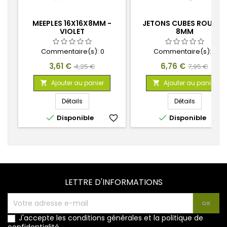
MEEPLES 16X16X8MM -
JETONS CUBES ROUGES
VIOLET
8MM
Commentaire(s):
0
Commentaire(s):
0
Prix
Prix
Prix
Prix
3,61 €
6,76 €
4,25 €
7,95 €
de
de
Ajouter au panier
Ajouter au panier


base
base
Détails
Détails


Disponible
favorite_border
Disponible
favorite_
LETTRE D'INFORMATIONS
J'accepte les conditions générales et la politique de