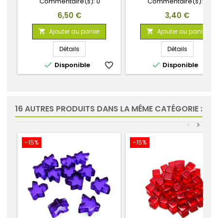
Commentaire(s):
0
Commentaire(s):
0
Prix
Prix
6,50 €
3,40 €
Ajouter au panier
Ajouter au panier


Détails
Détails


Disponible
favorite_border
Disponible
favorite_
16 AUTRES PRODUITS DANS LA MÊME CATÉGORIE :
<
>
-15%
-15%