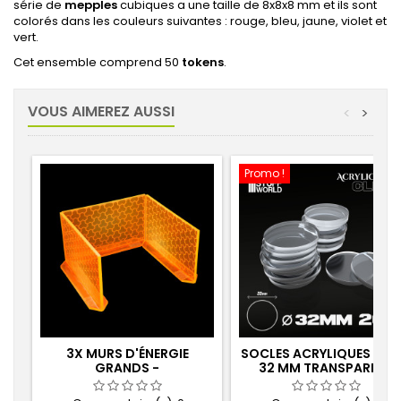
série de
mepples
cubiques a une taille de 8x8x8 mm et ils sont
colorés dans les couleurs suivantes : rouge, bleu, jaune, violet et
vert.
Cet ensemble comprend 50
tokens
.
VOUS AIMEREZ AUSSI
<
>
Promo !
3X MURS D'ÉNERGIE
SOCLES ACRYLIQUES RO
GRANDS -
32 MM TRANSPARENT
PHOSPHORESZIEREND
ORANGE