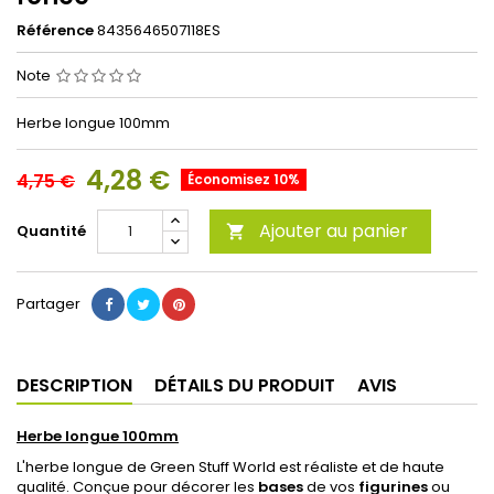
Référence
8435646507118ES
Note
Herbe longue 100mm
4,28 €
4,75 €
Économisez 10%
Ajouter au panier
Quantité

Partager
DESCRIPTION
DÉTAILS DU PRODUIT
AVIS
Herbe longue 100mm
L'herbe longue de Green Stuff World est réaliste et de haute
qualité. Conçue pour décorer les
bases
de vos
figurines
ou