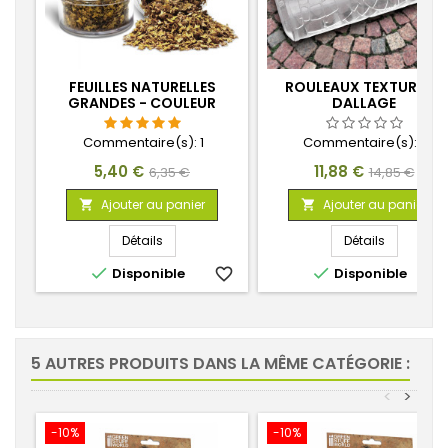
FEUILLES NATURELLES
ROULEAUX TEXTURÉS -
GRANDES - COULEUR
DALLAGE
NATUREL
Commentaire(s):
1
Commentaire(s):
0
Prix
Prix
Prix
Prix
5,40 €
11,88 €
6,35 €
14,85 €
de
de
Ajouter au panier
Ajouter au panier


base
base
Détails
Détails


Disponible
favorite_border
Disponible
favorite_
5 AUTRES PRODUITS DANS LA MÊME CATÉGORIE :
<
>
-10%
-10%