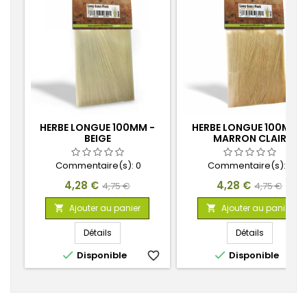
HERBE LONGUE 100MM -
HERBE LONGUE 100MM -
BEIGE
MARRON CLAIR
Commentaire(s):
0
Commentaire(s):
0
Prix
Prix
Prix
Prix
4,28 €
4,28 €
4,75 €
4,75 €
de
de
Ajouter au panier
Ajouter au panier


base
base
Détails
Détails


Disponible
favorite_border
Disponible
favorite_