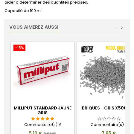
aider à déterminer des quantités précises.
Capacité de 100 ml.
VOUS AIMEREZ AUSSI
<
>
-15%
MILLIPUT STANDARD JAUNE
BRIQUES - GRIS X500 1:3
GRIS
Commentaire(s):
6
Commentaire(s):
0
Prix
Prix
Prix
5,10 €
7,85 €
6,00 €