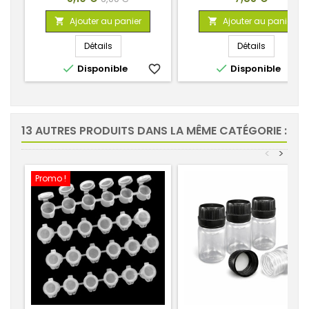
de
Ajouter au panier
Ajouter au panier


base
Détails
Détails


Disponible
favorite_border
Disponible
favorite_
13 AUTRES PRODUITS DANS LA MÊME CATÉGORIE :
<
>
Promo !