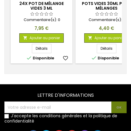
24X POT DE MÉLANGE
POTS VIDES 30ML POUR
VIDES 3 ML
MÉLANGES
Commentaire(s):
0
Commentaire(s):
0
Prix
Prix
7,95 €
4,40 €
Ajouter au panier
Ajouter au panier


Détails
Détails


Disponible
favorite_border
Disponible
favorite_
LETTRE D'INFORMATIONS
J'accepte les conditions générales et la politique de
confidentialité