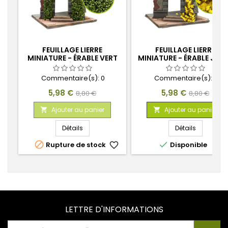
FEUILLAGE LIERRE
FEUILLAGE LIERRE
MINIATURE - ÉRABLE VERT
MINIATURE - ÉRABLE JAU
FONCÉ - PETIT
- LARGE
Commentaire(s):
0
Commentaire(s):
0
Prix
Prix
Prix
Prix
5,98 €
5,98 €
8,80 €
8,80 €
de
de
Ajouter au panier
Ajouter au panier


base
base
Détails
Détails


Rupture de stock
favorite_border
Disponible
favorite_
LETTRE D'INFORMATIONS