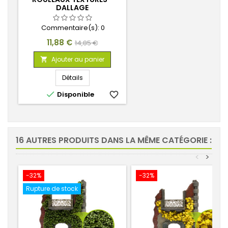
DALLAGE
Commentaire(s):
0
Prix
Prix
11,88 €
14,85 €
de
Ajouter au panier

base
Détails

Disponible
favorite_border
16 AUTRES PRODUITS DANS LA MÊME CATÉGORIE :
<
>
-32%
-32%
Rupture de stock