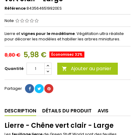
Référence
8435646519920ES
Note
Lierre et
vignes pour le modélisme
. Végétation ultra réaliste
pour décorer les modèles et habiller les arbres miniatures.
5,98 €
8,80 €
Économisez 32%
Ajouter au panier
Quantité

Partager
DESCRIPTION
DÉTAILS DU PRODUIT
AVIS
Lierre - Chêne vert clair - Large
Les
feuillage lierre
de Green Stuff World sont des feuilles