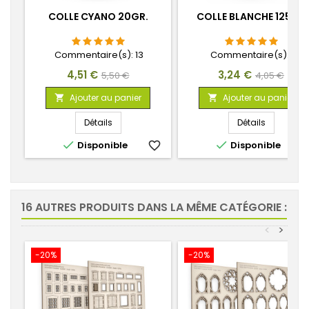
COLLE CYANO 20GR.
COLLE BLANCHE 125GR
Commentaire(s):
13
Commentaire(s):
1
Prix
Prix
Prix
Prix
4,51 €
3,24 €
5,50 €
4,05 €
de
de
Ajouter au panier
Ajouter au panier


base
base
Détails
Détails


Disponible
favorite_border
Disponible
favorite_
16 AUTRES PRODUITS DANS LA MÊME CATÉGORIE :
<
>
-20%
-20%