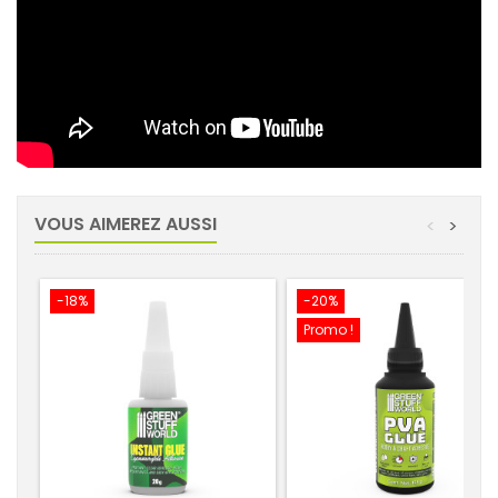
VOUS AIMEREZ AUSSI
<
>
-18%
-20%
Promo !