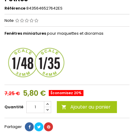
Référence
8435646527642ES
Note
Fenêtres miniatures
pour maquettes et dioramas
5,80 €
7,25 €
Économisez 20%
Ajouter au panier
Quantité

Partager