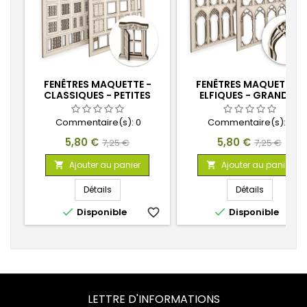
FENÊTRES MAQUETTE -
FENÊTRES MAQUETTE -
CLASSIQUES - PETITES
ELFIQUES - GRANDES
Commentaire(s):
0
Commentaire(s):
0
Prix
Prix
Prix
Prix
5,80 €
5,80 €
7,25 €
7,25 €
de
de
Ajouter au panier
Ajouter au panier


base
base
Détails
Détails


Disponible
favorite_border
Disponible
favorite_
LETTRE D'INFORMATIONS