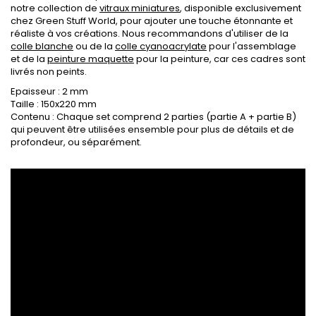
notre collection de
vitraux miniatures
, disponible exclusivement
chez Green Stuff World, pour ajouter une touche étonnante et
réaliste à vos créations. Nous recommandons d'utiliser de la
colle blanche
ou de la
colle cyanoacrylate
pour l'assemblage
et de la
peinture maquette
pour la peinture, car ces cadres sont
livrés non peints.
Epaisseur : 2 mm
Taille : 150x220 mm
Contenu : Chaque set comprend 2 parties (partie A + partie B)
qui peuvent être utilisées ensemble pour plus de détails et de
profondeur, ou séparément.