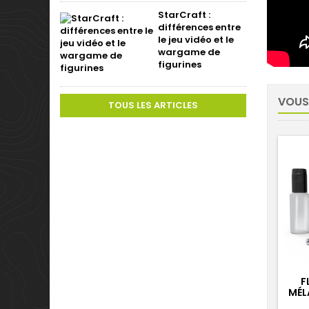
StarCraft :
différences entre
le jeu vidéo et le
wargame de
figurines
VOUS
TOUS LES ARTICLES
F
MÉL
D