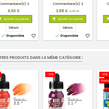
AGITATEURS
Commentaire(s):
2
Commentaire(s):
2
C
Prix
Prix
Prix
4,50 €
3,88 €
4,85 €
de
Ajouter au panier
Ajouter au panier


base
Détails
Détails


Disponible
favorite_border
Disponible
favorite_border
TRES PRODUITS DANS LA MÊME CATÉGORIE :
-10%
-10%
Promo