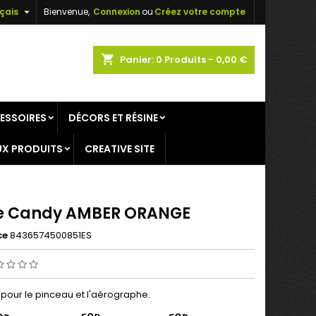

çais
Bienvenue,
Connexion
ou
Créez votre compte
×
×
×
shopping_cart
Panier:
0
Produits - 0,00 €
ESSOIRES
DÉCORS ET RÉSINE
n
X PRODUITS
CREATIVE SITE
s
e Candy AMBER ORANGE
ce
8436574500851ES
pour le pinceau et l'aérographe.