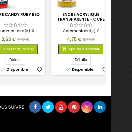
RE CANDY RUBY RED
ENCRE ACRYLIQUE
ENCR
TRANSPARENTE - OCRE
ommentaire(s):
0
Commentaire(s):
0
C
Prix
Prix
Prix
Prix
2,63 €
4,75 €
2,92 €
5,28 €
de
de
Ajouter au panier
Ajouter au panier



base
base
Détails
Détails


Disponible
favorite_border
Disponible
favorite_border
US SUIVRE