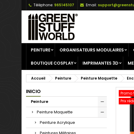
Téléphone:
965145107
Email:
support@greenstu
A
C
C
add_circle_outline
Vo
No
d'e
PEINTURE
ORGANISATEURS MODULAIRES
BOUTIQUE COSPLAY
IMPRIMANTES 3D
ME
Accueil
Peinture
Peinture Maquette
Enc
INICIO
Promo !
Prix réd
Peinture
Peinture Maquette
Peinture Acrylique
Peintures Militaires