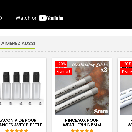
 AIMEREZ AUSSI
-20%
-20%
Promo !
Promo
LACON VIDE POUR
PINCEAUX POUR
ANGES AVEX PIPETTE
WEATHERING 8MM
W
OSEUSE ET BILLES