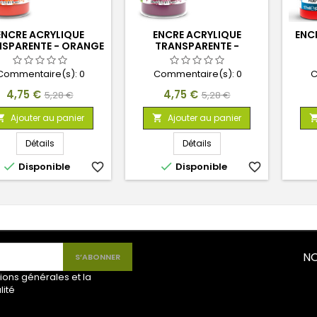
ENCRE ACRYLIQUE
ENCRE ACRYLIQUE
ENC
SPARENTE - ORANGE
TRANSPARENTE -
BURGUNDY
Commentaire(s):
0
Commentaire(s):
0
C
Prix
Prix
Prix
Prix
4,75 €
4,75 €
5,28 €
5,28 €
de
de
Ajouter au panier
Ajouter au panier


base
base
Détails
Détails


Disponible
favorite_border
Disponible
favorite_border
NO
ions générales et la
lité