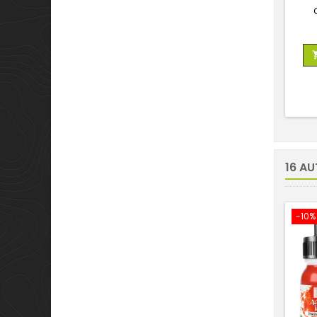
16 AU
-10%