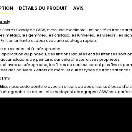
PTION
DÉTAILS DU PRODUIT
AVIS
Candy
Encres Candy de GSW, avec une excellente luminosité et transparenc
les métaux, les gemmes, les cristaux, les lumières, les viseurs, les signa
 Finition brillante et doux avec une séchage rapide.
e au pinceau et à l'aérographe.
 l'application au pinceau, des finitions laquées et très intenses son
s accumulations de peinture, car cela affecterait ses propriétés.
iqué avec un aérographe, les filtres de couleur seront plus fins et pe
éer des nouveaux effets de métal et autres types de transparences.
:
17ml
utilisez pas cette peinture avec un diluant ou des diluants à base d'a
l'aérographe. Le diluant et le nettoyant aérographe GSW sont parfai