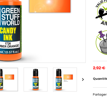
2,92 €
Quantit

Partager