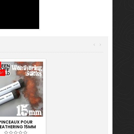
<
>
 !
PINCEAUX POUR
EATHERING 15MM