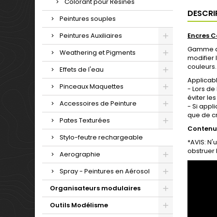
Colorant pour Résines
DESCRI
Peintures souples
Peintures Auxiliaires
Encres 
Gamme d'
Weathering et Pigments
modifier 
couleurs.
Effets de l'eau
Applicabl
Pinceaux Maquettes
- Lors de
éviter le
Accessoires de Peinture
- Si appl
que de cr
Pates Texturées
Contenu
Stylo-feutre rechargeable
*AVIS: N'
obstruer 
Aerographie
Spray - Peintures en Aérosol
Organisateurs modulaires
Outils Modélisme