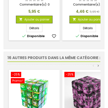
Commentaire(s):
0
Commentaire(s):
0
Prix
Prix
Prix
5,95 €
4,46 €
5,95 €
de
Ajouter au panier
Ajouter au panier


base
Détails
Détails


Disponible
favorite_border
Disponible
favorite_
16 AUTRES PRODUITS DANS LA MÊME CATÉGORIE :
<
>
-25%
-25%
Promo !