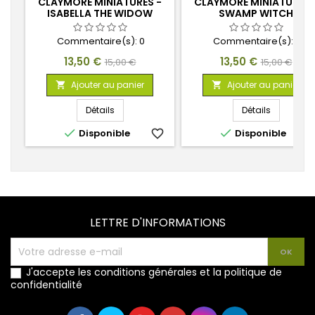
CLAYMORE MINIATURES -
CLAYMORE MINIATURES 
ISABELLA THE WIDOW
SWAMP WITCH
Commentaire(s):
0
Commentaire(s):
0
Prix
Prix
Prix
Prix
13,50 €
13,50 €
15,00 €
15,00 €
de
de
Ajouter au panier
Ajouter au panier


base
base
Détails
Détails


Disponible
favorite_border
Disponible
favorite_
LETTRE D'INFORMATIONS
J'accepte les conditions générales et la politique de
confidentialité