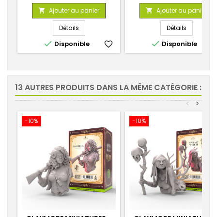
de
de
Ajouter au panier
Ajouter au panier


base
base
Détails
Détails


Disponible
favorite_border
Disponible
favorite_
13 AUTRES PRODUITS DANS LA MÊME CATÉGORIE :
<
>
-10%
-10%