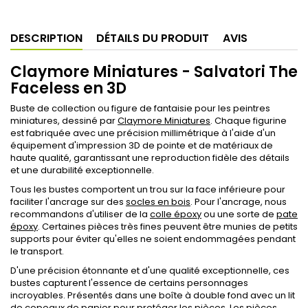
DESCRIPTION
DÉTAILS DU PRODUIT
AVIS
Claymore Miniatures - Salvatori The
Faceless en 3D
Buste de collection ou figure de fantaisie pour les peintres
miniatures, dessiné par
Claymore Miniatures
. Chaque figurine
est fabriquée avec une précision millimétrique à l'aide d'un
équipement d'impression 3D de pointe et de matériaux de
haute qualité, garantissant une reproduction fidèle des détails
et une durabilité exceptionnelle.
Tous les bustes comportent un trou sur la face inférieure pour
faciliter l'ancrage sur des
socles en bois
. Pour l'ancrage, nous
recommandons d'utiliser de la
colle époxy
ou une sorte de
pate
époxy
. Certaines pièces très fines peuvent être munies de petits
supports pour éviter qu'elles ne soient endommagées pendant
le transport.
D'une précision étonnante et d'une qualité exceptionnelle, ces
bustes capturent l'essence de certains personnages
incroyables. Présentés dans une boîte à double fond avec un lit
de copeaux de papier pour protéger les pièces. Les pièces