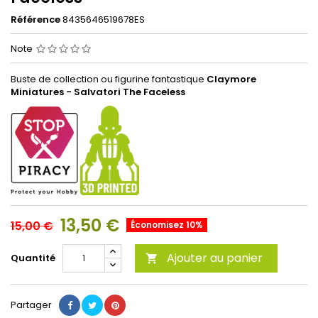
Référence
8435646519678ES
Note
Buste de collection ou figurine fantastique
Claymore
Miniatures - Salvatori The Faceless
13,50 €
15,00 €
Économisez 10%
Ajouter au panier
Quantité

Partager