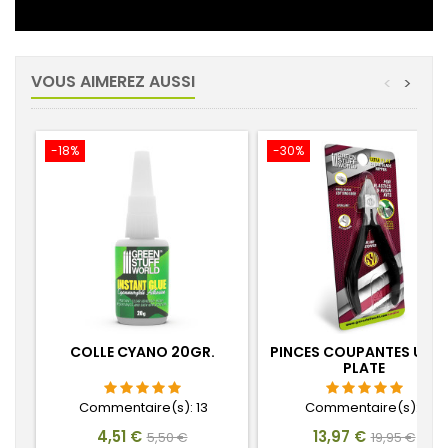
VOUS AIMEREZ AUSSI
<
>
-18%
-30%
COLLE CYANO 20GR.
PINCES COUPANTES ULT
PLATE
Commentaire(s):
13
Commentaire(s):
1
Prix
Prix
Prix
Prix
4,51 €
13,97 €
5,50 €
19,95 €