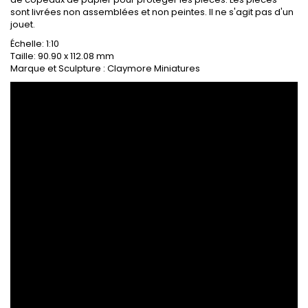
sont livrées non assemblées et non peintes. Il ne s'agit pas d'un
jouet.
Échelle: 1:10
Taille: 90.90 x 112.08 mm
Marque et Sculpture : Claymore Miniatures