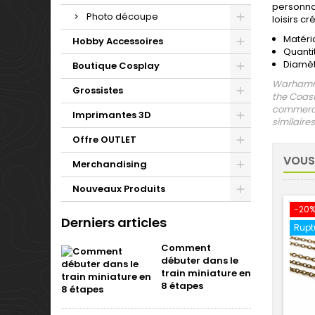
personnal
Photo découpe
loisirs cré
Matéri
Hobby Accessoires
Quanti
Diamèt
Boutique Cosplay
Warhamme
Grossistes
the Coast
commerci
Imprimantes 3D
similaires
Offre OUTLET
VOUS
Merchandising
Nouveaux Produits
-20
Derniers articles
Rupt
Comment
débuter dans le
train miniature en
8 étapes