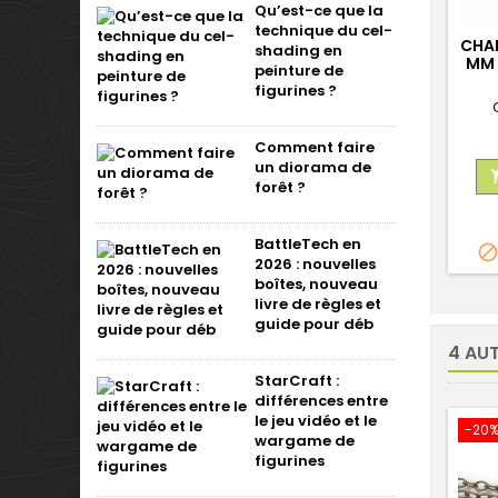
Qu’est-ce que la
technique du cel-
CHAI
shading en
MM 
peinture de
figurines ?
Comment faire
un diorama de
forêt ?
BattleTech en
2026 : nouvelles
boîtes, nouveau
livre de règles et
guide pour déb
4 AU
StarCraft :
différences entre
le jeu vidéo et le
-20
wargame de
figurines