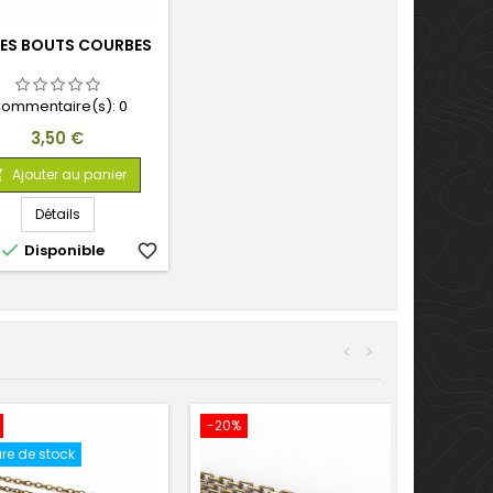
CES BOUTS COURBES
ommentaire(s):
0
Prix
3,50 €
Ajouter au panier

Détails

Disponible
favorite_border
<
>
-20%
re de stock