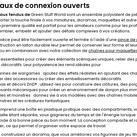
aux de connexion ouverts
aux fendus de
Green Stuff World sont un ensemble polyvalent de pièce
rter la touche finale à vos miniatures, dioramas, maquettes et aut
e
première qualité est parfait pour les amateurs comme pour les profess
mbler, embellir et ajouter des détails complexes à vos créations.
èce peut être facilement ouverte et fermée à l'aide d'une
pince de 
truction en laiton durable leur permet de conserver leur forme et leur
 ou en combinaison avec notre collection de
chaînes pour maquette
t essentielles pour créer des éléments scéniques uniques, relier d
décoratifs. Leur polyvalence les rend idéales pour :
urines de wargames : ajoutez des effets réalistes en ajoutant des chaî
er des accessoires ou créer des embellissements décoratifs.
as et décors DnD® : utilisez-les pour construire des clôtures, des 
ants mécaniques pour créer un environnement de donjon plus imme
les et monstres : donnez vie à vos modèles avec des chaînes mobiles 
stres et les créatures fantastiques.
mprend une boîte en plastique pratique avec des compartiments, vou
ille étant séparée, vous gagnerez du temps et de l'énergie lorsque v
ide à la bonne pièce au bon moment. La conception compacte et robu
er, ce qui permet d'organiser votre espace de travail.
 construisiez un diorama, que vous amélioriez vos figurines de jeu