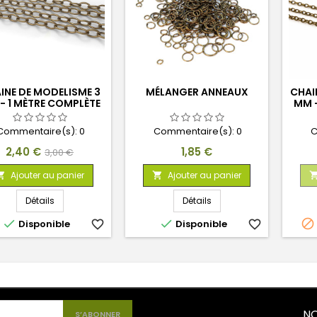
INE DE MODELISME 3
MÉLANGER ANNEAUX
CHAI
- 1 MÈTRE COMPLÈTE
MM -
Commentaire(s):
0
Commentaire(s):
0
C
Prix
Prix
Prix
2,40 €
1,85 €
3,00 €
de
Ajouter au panier
Ajouter au panier


base
Détails
Détails



Disponible
favorite_border
Disponible
favorite_border
NO