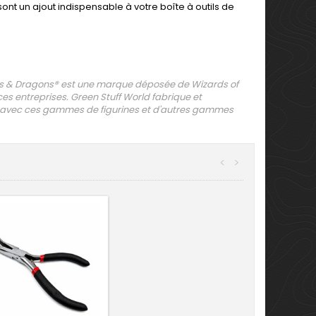
nt un ajout indispensable à votre boîte à outils de
& Dragons® est une marque déposée de Wizards of
 ces entreprises. Green Stuff World fabrique et
s avec ces gammes de figurines et d'autres gammes
<
>