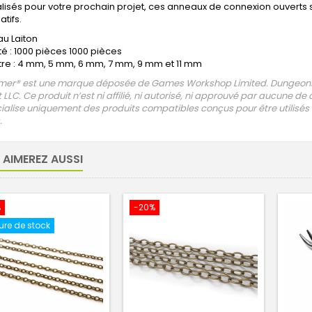
isés pour votre prochain projet, ces anneaux de connexion ouverts so
atifs.
au Laiton
té : 1000 pièces 1000 pièces
re : 4 mm, 5 mm, 6 mm, 7 mm, 9 mm et 11 mm
r® est une marque déposée de Games Workshop Limited. Dungeons 
 LLC. Ce produit n’est ni affilié, ni autorisé, ni approuvé par aucune de
alise uniquement des produits compatibles conçus pour être utilisé
.
 AIMEREZ AUSSI
%
-20%
ure de stock