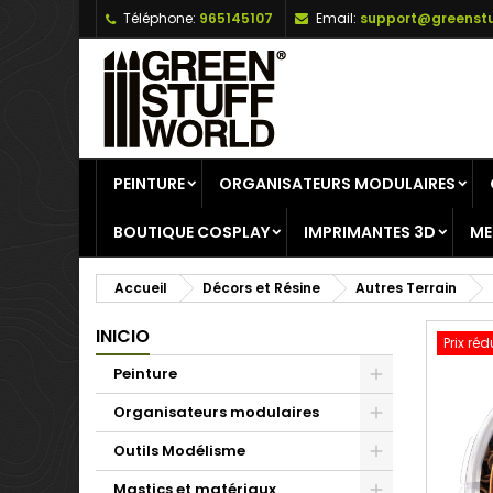
Téléphone:
965145107
Email:
support@greenstu
A
C
C
add_circle_outline
Vo
No
d'e
PEINTURE
ORGANISATEURS MODULAIRES
BOUTIQUE COSPLAY
IMPRIMANTES 3D
ME
Accueil
Décors et Résine
Autres Terrain
INICIO
Prix réd
Peinture
Organisateurs modulaires
Outils Modélisme
Mastics et matériaux