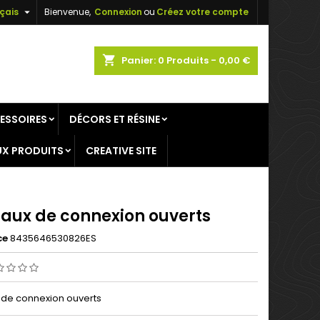

çais
Bienvenue,
Connexion
ou
Créez votre compte
×
×
×
shopping_cart
Panier:
0
Produits - 0,00 €
ESSOIRES
DÉCORS ET RÉSINE
n
X PRODUITS
CREATIVE SITE
s
aux de connexion ouverts
ce
8435646530826ES
de connexion ouverts