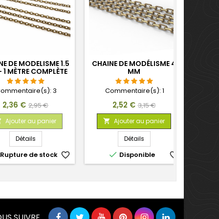
NE DE MODELISME 1.5
CHAINE DE MODÉLISME 4
 1 MÈTRE COMPLÈTE
MM
ommentaire(s):
3
Commentaire(s):
1
Prix
Prix
Prix
Prix
2,36 €
2,52 €
2,95 €
3,15 €
de
de
Ajouter au panier
Ajouter au panier


base
base
Détails
Détails

Rupture de stock
favorite_border
Disponible
favorite_border
US SUIVRE