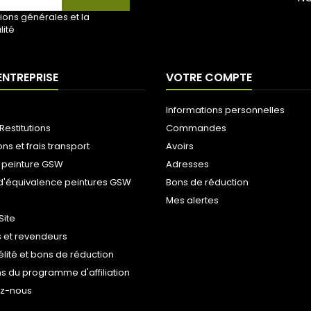
ions générales et la
lité
ENTREPRISE
VOTRE COMPTE
Informations personnelles
Restitutions
Commandes
ons et frais transport
Avoirs
 peinture GSW
Adresses
d'équivalence peintures GSW
Bons de réduction
Mes alertes
Site
 et revendeurs
délité et bons de réduction
s du programme d'affiliation
ez-nous