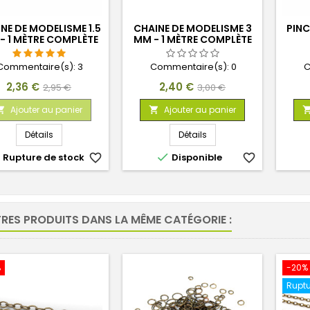
NE DE MODELISME 1.5
CHAINE DE MODELISME 3
PIN
- 1 MÈTRE COMPLÈTE
MM - 1 MÈTRE COMPLÈTE
Commentaire(s):
3
Commentaire(s):
0
C
Prix
Prix
Prix
Prix
2,36 €
2,40 €
2,95 €
3,00 €
de
de
Ajouter au panier
Ajouter au panier


base
base
Détails
Détails


Rupture de stock
favorite_border
Disponible
favorite_border
TRES PRODUITS DANS LA MÊME CATÉGORIE :
%
-20%
Ruptu