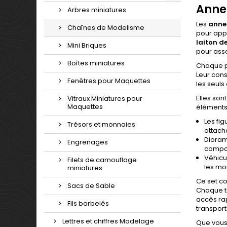
Anne
Arbres miniatures
Les
anne
Chaînes de Modelisme
pour appo
laiton d
Mini Briques
pour asse
Boîtes miniatures
Chaque pi
Leur cons
Fenêtres pour Maquettes
les seuls
Elles son
Vitraux Miniatures pour
Maquettes
éléments 
Les fig
Trésors et monnaies
attach
Dioram
Engrenages
compos
Véhicu
Filets de camouflage
les mon
miniatures
Ce set co
Sacs de Sable
Chaque ta
accès rap
Fils barbelés
transport
Lettres et chiffres Modelage
Que vous