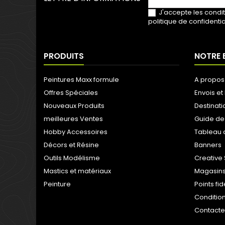
J'accepte les condit
politique de confidentia
PRODUITS
NOTRE 
Peintures Maxx formule
A propos
Offres Spéciales
Envois et 
Nouveaux Produits
Destinati
meilleures Ventes
Guide de
Hobby Accessoires
Tableau 
Décors et Résine
Banners
Outils Modélisme
Creative 
Mastics et matériaux
Magasins
Peinture
Points fi
Condition
Contact