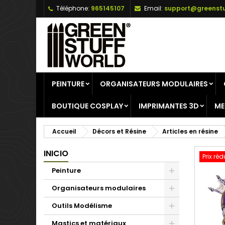
Téléphone:
965145107
Email:
support@greenstu
A
C
C
add_circle_outline
Vo
No
d'e
PEINTURE
ORGANISATEURS MODULAIRES
BOUTIQUE COSPLAY
IMPRIMANTES 3D
ME
Accueil
Décors et Résine
Articles en résine
INICIO
Prix réd
Peinture
Organisateurs modulaires
Outils Modélisme
Mastics et matériaux