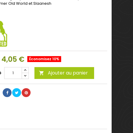
er Old World et Slaanesh
4,05 €
Économisez 10%
Ajouter au panier
é
