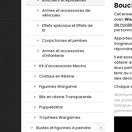
Boucliers et épaulettes
Boucl
Armes et accessoires de
Cet ense
véhicules
avec
War
de modél
Effets spéciaux et Effets de
personnal
tir
Apportez
Corps torses et jambes
Soigneuse
répondre 
Armes et accessoires
d'infanterie
Il est es
obtenir d
Kit d'accessoires Mecha
leurs per
tenir au 
Cristaux en Résine
des décis
Figurines Wargame
Chaque se
Warhamme
Bits en résine Transparente
Les produ
fabrique 
PuppetsWar
gammes
Trophées Wargames
Bustes et figurines à peindre