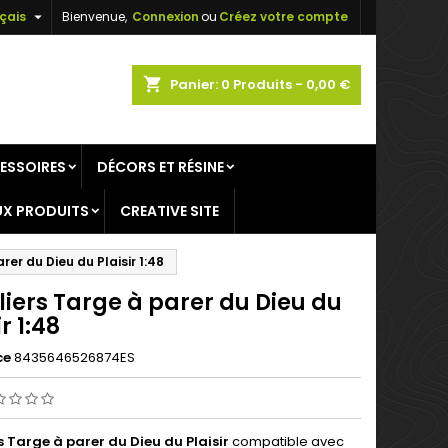

çais
Bienvenue,
Connexion
ou
Créez votre compte
×
×
×
shopping_cart
Panier:
0
Produits - 0,00 €
ESSOIRES
DÉCORS ET RÉSINE
n
X PRODUITS
CREATIVE SITE
s
rer du Dieu du Plaisir 1:48
iers Targe à parer du Dieu du
ir 1:48
ce
8435646526874ES
s Targe à parer
du Dieu du Plaisir
compatible avec