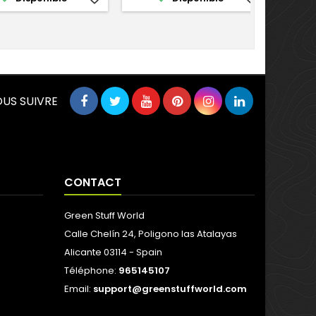
US SUIVRE
CONTACT
Green Stuff World
Calle Chelín 24, Poligono las Atalayas
Alicante 03114 - Spain
Téléphone:
965145107
Email:
support@greenstuffworld.com