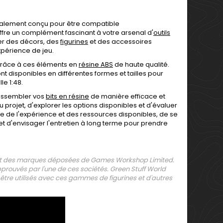
alement conçu pour être compatible
offre un complément fascinant à votre arsenal d'
outils
er des décors, des
figurines
et des accessoires
xpérience de jeu.
grâce à ces éléments en
résine ABS
de haute qualité.
disponibles en différentes formes et tailles pour
le 1:48.
r assembler vos
bits en résine
de manière efficace et
 projet, d'explorer les options disponibles et d'évaluer
pte de l'expérience et des ressources disponibles, de se
t d'envisager l'entretien à long terme pour prendre
.
 des marques déposées de Games Workshop Limited.
pprouvés par l'une de ces sociétés. Green Stuff World
tre utilisés avec ces gammes de figurines et d'autres