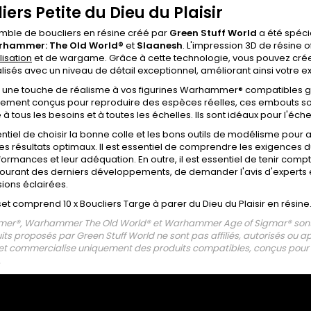
iers Petite du Dieu du Plaisir
mble de boucliers en résine créé par
Green Stuff World
a été spéci
hammer: The Old World®
et
Slaanesh
. L'impression 3D de résine 
isation
et de wargame. Grâce à cette technologie, vous pouvez cré
isés avec un niveau de détail exceptionnel, améliorant ainsi votre e
 une touche de réalisme à vos figurines Warhammer® compatibles 
ment conçus pour reproduire des espèces réelles, ces embouts sont 
à tous les besoins et à toutes les échelles. Ils sont idéaux pour l'échel
sentiel de choisir la bonne colle et les bons outils de modélisme pou
es résultats optimaux. Il est essentiel de comprendre les exigences du
formances et leur adéquation. En outre, il est essentiel de tenir com
courant des derniers développements, de demander l'avis d'experts e
ions éclairées.
t comprend 10 x Boucliers Targe à parer du Dieu du Plaisir en résine
r®, Warhammer The Old World® et Warhammer Age of Sigmar® sont
its proposés par Green Stuff World ne sont pas affiliés, autorisés ou a
et commercialise uniquement des produits compatibles, conçus pour ê
.