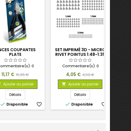
NCES COUPANTES
SET IMPRIMÉ 3D - MICRO
PLATE
RIVET POINTUS 1:48-1:35
ommentaire(s):
0
Commentaire(s):
0
Prix
Prix
Prix
Prix
11,17 €
4,05 €
15,95 €
4,50 €
de
de
Ajouter au panier
Ajouter au panier


base
base
Détails
Détails


Disponible
favorite_border
Disponible
favorite_border