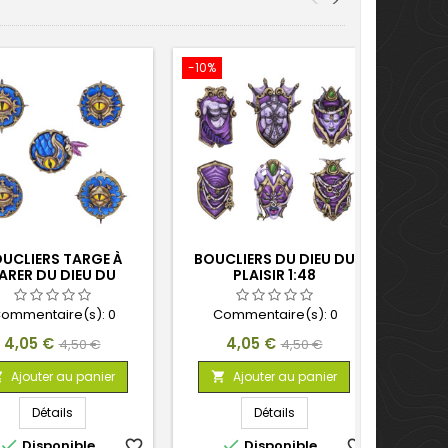
<
>
-10%
-10%
Promo
UCLIERS TARGE À
BOUCLIERS DU DIEU DU
SC
ARER DU DIEU DU
PLAISIR 1:48
HANGEMENT 1:48
ommentaire(s):
0
Commentaire(s):
0
C
Prix
Prix
Prix
Prix
4,05 €
4,05 €
4,50 €
4,50 €
de
de
Ajouter au panier
Ajouter au panier



base
base
Détails
Détails


Disponible
favorite_border
Disponible
favorite_border