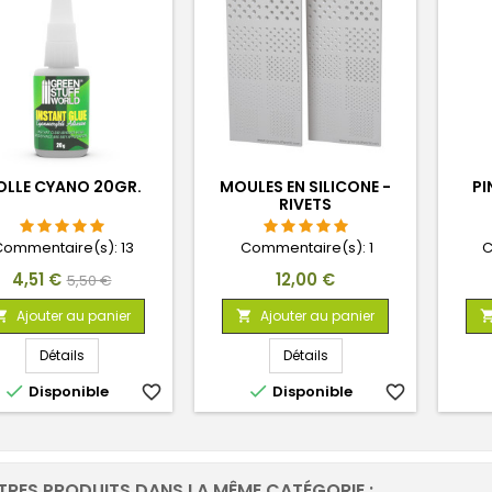
OLLE CYANO 20GR.
MOULES EN SILICONE -
PI
RIVETS
Commentaire(s):
13
Commentaire(s):
1
C
Prix
Prix
Prix
4,51 €
12,00 €
5,50 €
de
Ajouter au panier
Ajouter au panier


base
Détails
Détails


Disponible
favorite_border
Disponible
favorite_border
TRES PRODUITS DANS LA MÊME CATÉGORIE :