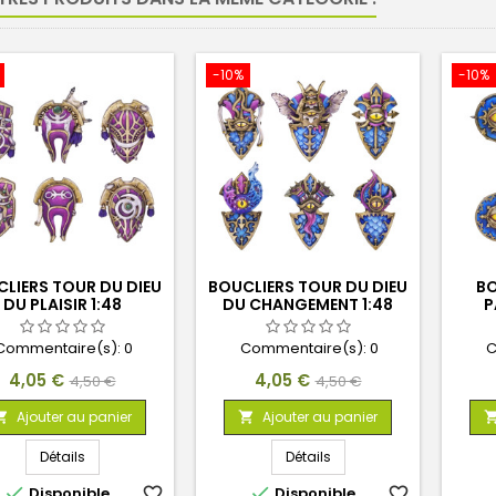
-10%
-10%
LIERS TOUR DU DIEU
BOUCLIERS TOUR DU DIEU
BO
DU PLAISIR 1:48
DU CHANGEMENT 1:48
P
C
Commentaire(s):
0
Commentaire(s):
0
C
Prix
Prix
Prix
Prix
4,05 €
4,05 €
4,50 €
4,50 €
de
de
Ajouter au panier
Ajouter au panier


base
base
Détails
Détails


Disponible
favorite_border
Disponible
favorite_border