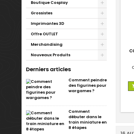
Boutique Cosplay
Grossistes
Imprimantes 3D
Offre OUTLET
Merchandising
C
Nouveaux Produits
Derniers articles
Comment peindre
des figurines pour
wargames ?
Comment
débuter dans le
train miniature en
8 étapes
16 AU