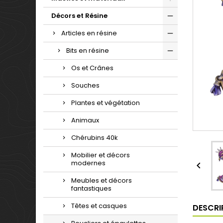
Décors et Résine
Articles en résine
Bits en résine
Os et Crânes
Souches
Plantes et végétation
Animaux
Chérubins 40k
Mobilier et décors
modernes

Meubles et décors
fantastiques
Têtes et casques
DESCRI