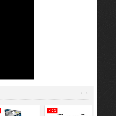
<
>
-10%