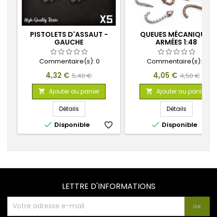
PISTOLETS D'ASSAUT -
QUEUES MÉCANIQUES
GAUCHE
ARMÉES 1:48
Commentaire(s):
0
Commentaire(s):
0
Prix
Prix
Prix
Prix
4,32 €
4,05 €
5,40 €
4,50 €
de
de
Ajouter au panier
Ajouter au panier


base
base
Détails
Détails


Disponible
favorite_border
Disponible
favorite_
LETTRE D'INFORMATIONS