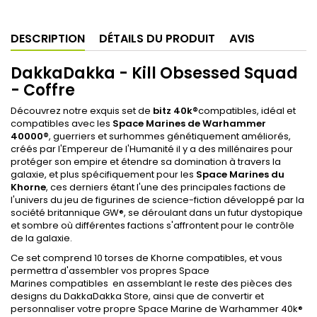
DESCRIPTION
DÉTAILS DU PRODUIT
AVIS
DakkaDakka - Kill Obsessed Squad
- Coffre
Découvrez notre exquis set de
bitz 40k
®
compatibles, idéal et
compatibles avec les
Space Marines de Warhammer
40000
®
, guerriers et surhommes génétiquement améliorés,
créés par l'Empereur de l'Humanité il y a des millénaires pour
protéger son empire et étendre sa domination à travers la
galaxie, et plus spécifiquement pour les
Space Marines du
Khorne
, ces derniers étant l'une des principales factions de
l'univers du jeu de figurines de science-fiction développé par la
société britannique GW®, se déroulant dans un futur dystopique
et sombre où différentes factions s'affrontent pour le contrôle
de la galaxie.
Ce set comprend 10 torses de Khorne compatibles, et vous
permettra d'assembler vos propres
Space
Marines
compatibles en assemblant le reste des pièces des
designs du DakkaDakka Store, ainsi que de convertir et
personnaliser votre propre
Space Marine de Warhammer 40k
®