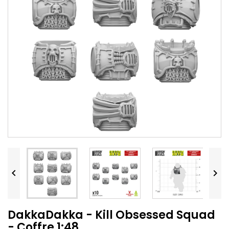


DakkaDakka - Kill Obsessed Squad
- Coffre 1:48