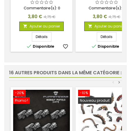
CHAOS 1:48
BOLTER DU CHAOS 1:48
Commentaire(s):
0
Commentaire(s):
0
Prix
Prix
Prix
Prix
3,80 €
3,80 €
4,75 €
4,75 €
de
de
Ajouter au panier
Ajouter au panier


base
base
Détails
Détails


Disponible
favorite_border
Disponible
favorite_
16 AUTRES PRODUITS DANS LA MÊME CATÉGORIE :
<
>
-20%
-10%
Promo !
Nouveau produit