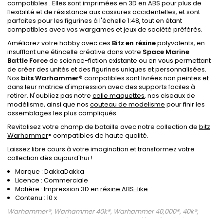
compatibles . Elles sont imprimées en 3D en ABS pour plus de
flexibilité et de résistance aux cassures accidentelles, et sont
parfaites pour les figurines à l'échelle 1:48, tout en étant
compatibles avec vos wargames et jeux de société préférés.
Améliorez votre hobby avec ces
Bitz en résine
polyvalents, en
insufflant une étincelle créative dans votre
Space Marine
Battle Force
de science-fiction existante ou en vous permettant
de créer des unités et des figurines uniques et personnalisées.
Nos
bits Warhammer®
compatibles sont livrées non peintes et
dans leur matrice d'impression avec des supports faciles à
retirer. N'oubliez pas notre
colle maquettes
, nos ciseaux de
modélisme, ainsi que nos
couteau de modelisme
pour finir les
assemblages les plus compliqués.
Revitalisez votre champ de bataille avec notre collection de
bitz
Warhammer
® compatibles de haute qualité.
Laissez libre cours à votre imagination et transformez votre
collection dès aujourd'hui !
Marque : DakkaDakka
Licence : Commerciale
Matière : Impression 3D en
résine ABS-like
Contenu : 10 x
Warhammer®, Warhammer 40k®, Warhammer 40,000®, 40k®,