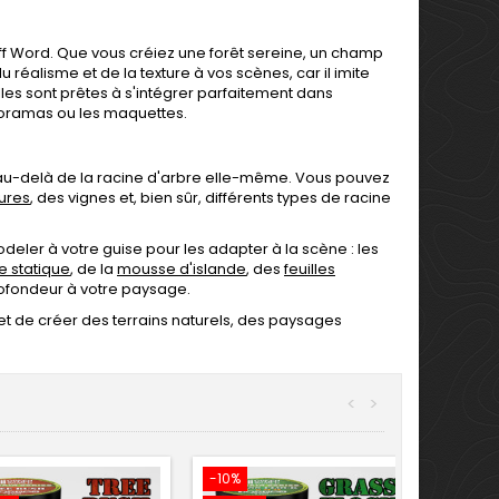
f Word. Que vous créiez une forêt sereine, un champ
réalisme et de la texture à vos scènes, car il imite
les sont prêtes à s'intégrer parfaitement dans
dioramas ou les maquettes.
, au-delà de la racine d'arbre elle-même. Vous pouvez
ures
, des vignes et, bien sûr, différents types de racine
deler à votre guise pour les adapter à la scène : les
e statique
, de la
mousse d'islande
, des
feuilles
profondeur à votre paysage.
met de créer des terrains naturels, des paysages
<
>
-10%