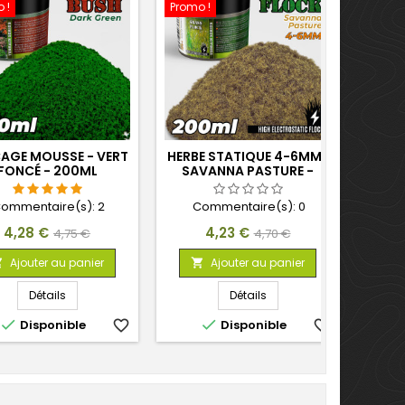
 !
Promo !
AGE MOUSSE - VERT
HERBE STATIQUE 4-6MM-
FONCÉ - 200ML
SAVANNA PASTURE -
200ML
ommentaire(s):
2
Commentaire(s):
0
Prix
Prix
Prix
Prix
4,28 €
4,23 €
4,75 €
4,70 €
de
de
Ajouter au panier
Ajouter au panier


base
base
Détails
Détails


Disponible
favorite_border
Disponible
favorite_border