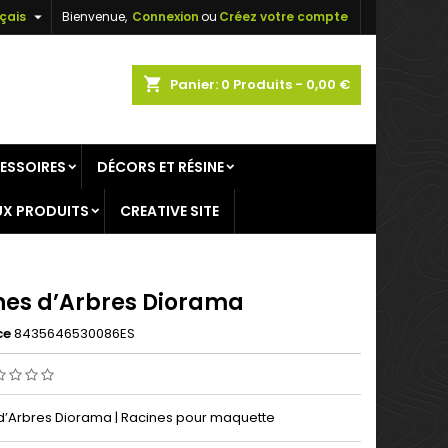

çais
Bienvenue,
Connexion
ou
Créez votre compte
×
×
×
shopping_cart
Panier:
0
Produits - 0,00 €
ESSOIRES
DÉCORS ET RÉSINE
n
X PRODUITS
CREATIVE SITE
s
nes d’Arbres Diorama
ce
8435646530086ES
d’Arbres Diorama | Racines pour maquette