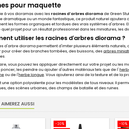
nes pour maquette
ie à vos dioramas avec les
racines d’arbres diorama
de Green Stuf
le dramatique ou un monde fantastique, ce produit naturel ajoutera du 
ent les formes organiques et tordues des vrais systèmes d'arbres. El
 quel projet pour un résultat professionnel dans les miniatures, les 
nt utiliser les racines d'arbres diorama ?
es d'arbre diorama permettent d'imiter plusieurs éléments naturels
ser pour créer des branches tombées, des buissons, des
arbres miniat
nes.
aire, vous pouvez les appliquer directement sur votre projet ou les mo
les poncer, les peindre ou ajouter d'autres matériaux tels que de l'
herb
me
ou de l'
herbe longue
. Vous ajouterez ainsi de la texture et de la 
t une option polyvalente pour les modélistes de tous niveaux. Il per
ues, des scènes urbaines, des champs de bataille et des ruines.
 AIMEREZ AUSSI
-20%
-10%