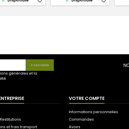


Disponible
favorite_border
Disponible
favorite_border
NO
ions générales et la
lité
ENTREPRISE
VOTRE COMPTE
Informations personnelles
Restitutions
Commandes
ons et frais transport
Avoirs