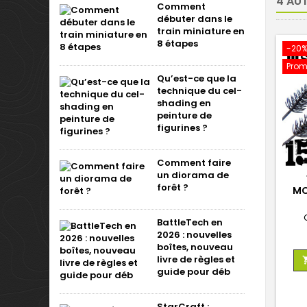
4 AU
Comment
débuter dans le
train miniature en
8 étapes
-20
Prom
Qu’est-ce que la
technique du cel-
shading en
peinture de
figurines ?
Comment faire
un diorama de
forêt ?
MO
BattleTech en
2026 : nouvelles
boîtes, nouveau
livre de règles et
guide pour déb
StarCraft :