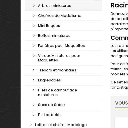
Raci
Arbres miniatures
Donnez v
Chaînes de Modelisme
de batail
parfaitem
Mini Briques
n'importe
Boîtes miniatures
Comme
Fenêtres pour Maquettes
Les racin
les utili
Vitraux Miniatures pour
de figuri
Maquettes
Pour ce f
tailler, 
Trésors et monnaies
modélis
Engrenages
Ce set es
fantastiq
Filets de camouflage
miniatures
VOUS
Sacs de Sable
Fils barbelés
Lettres et chiffres Modelage