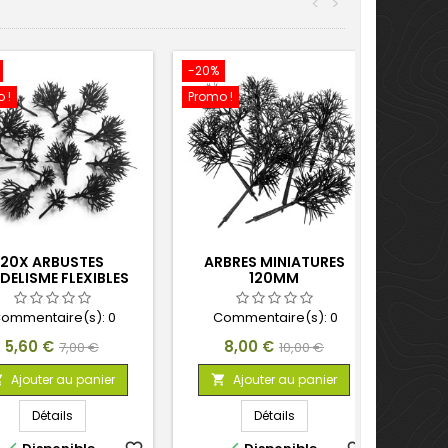
<
>
-20%
 !
Promo !
20X ARBUSTES
ARBRES MINIATURES
ELISME FLEXIBLES
120MM
ommentaire(s):
0
Commentaire(s):
0
Prix
Prix
Prix
Prix
5,60 €
8,00 €
7,00 €
10,00 €
de
de
Ajouter au panier
Ajouter au panier


base
base
Détails
Détails