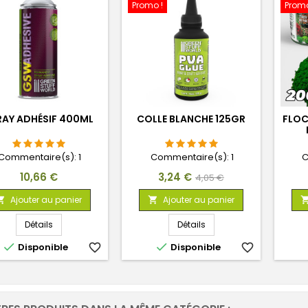
Promo !
Promo
RAY ADHÉSIF 400ML
COLLE BLANCHE 125GR
FLOC
Commentaire(s):
1
Commentaire(s):
1
C
Prix
Prix
Prix
10,66 €
3,24 €
4,05 €
de
Ajouter au panier
Ajouter au panier


base
Détails
Détails


Disponible
favorite_border
Disponible
favorite_border