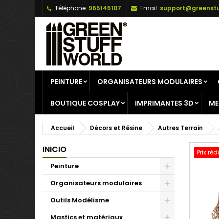
Téléphone:
965145107
Email:
support@greenstu
A
C
C
add_circle_outline
Vo
No
d'e
PEINTURE
ORGANISATEURS MODULAIRES
BOUTIQUE COSPLAY
IMPRIMANTES 3D
ME
Accueil
Décors et Résine
Autres Terrain
INICIO
Prix réd
Peinture
Organisateurs modulaires
Outils Modélisme
Mastics et matériaux