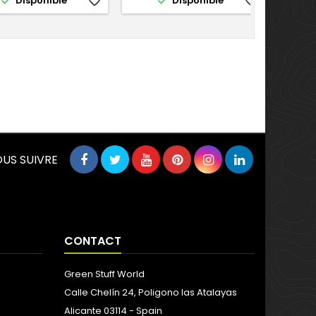


Disponible
favorite_border
Disponible
favorite_border
US SUIVRE
CONTACT
Green Stuff World
Calle Chelín 24, Poligono las Atalayas
Alicante 03114 - Spain