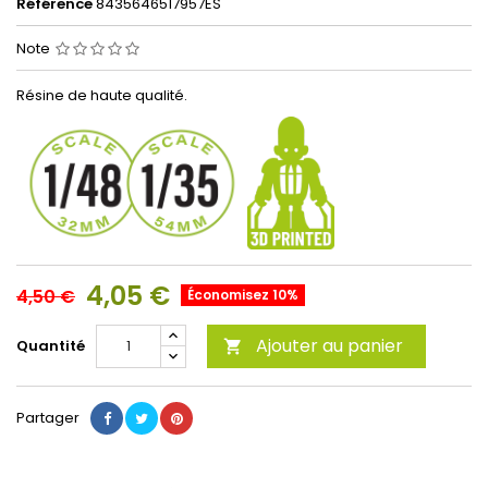
Référence
8435646517957ES
Note
Résine de haute qualité.
4,05 €
4,50 €
Économisez 10%
Ajouter au panier
Quantité

Partager