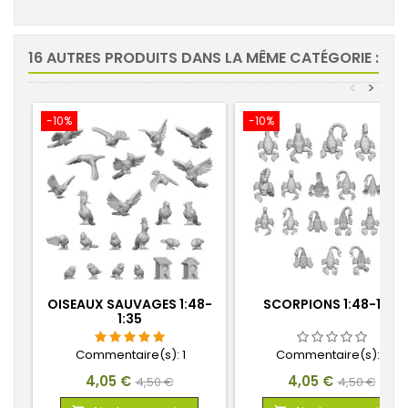
16 AUTRES PRODUITS DANS LA MÊME CATÉGORIE :
<
>
-10%
-10%
OISEAUX SAUVAGES 1:48-
SCORPIONS 1:48-1:35
1:35
Commentaire(s):
1
Commentaire(s):
0
Prix
Prix
Prix
Prix
4,05 €
4,05 €
4,50 €
4,50 €
de
de