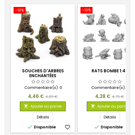
-10%
-10%
SOUCHES D'ARBRES
RATS BOMBE 1:48
ENCHANTÉES
Commentaire(s):
0
Commentaire(s):
0
Prix
Prix
Prix
Prix
4,46 €
4,28 €
4,95 €
4,75 €
de
de
Ajouter au panier
Ajouter au panier


base
base
Détails
Détails


Disponible
favorite_border
Disponible
favorite_