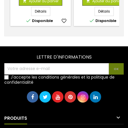
Ajouter au panier
Ajouter au panier


base
base
Détails
Détails


Disponible
favorite_border
Disponible
favorite_
LETTRE D'INFORMATIONS
J'accepte les conditions générales et la politique de
confidentialité

PRODUITS