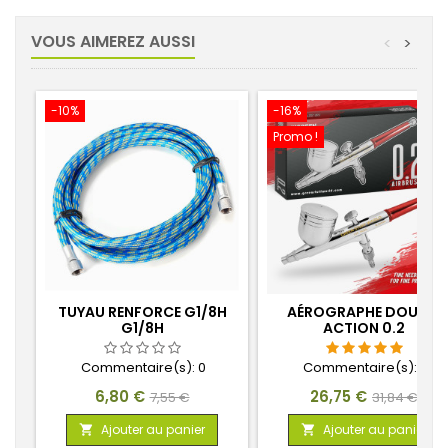
VOUS AIMEREZ AUSSI
<
>
-10%
-16%
Promo !
TUYAU RENFORCE G1/8H
AÉROGRAPHE DOUBLE
G1/8H
ACTION 0.2
Commentaire(s):
0
Commentaire(s):
3
Prix
Prix
Prix
Prix
6,80 €
26,75 €
7,55 €
31,84 €
de
de
Ajouter au panier
Ajouter au panier


base
base