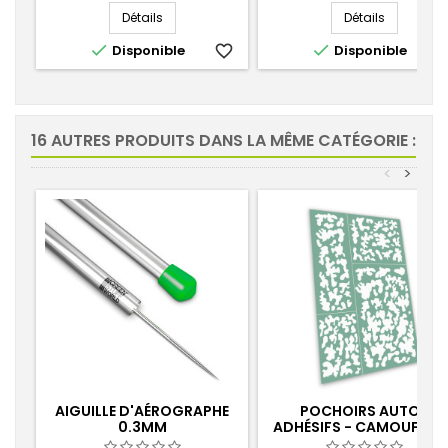
Détails
Détails


Disponible
favorite_border
Disponible
favorite_
16 AUTRES PRODUITS DANS LA MÊME CATÉGORIE :
<
>
AIGUILLE D'AÉROGRAPHE
POCHOIRS AUTO-
0.3MM
ADHÉSIFS - CAMOUFLAG
CLASSIQUE 1