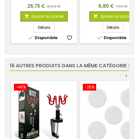
Prix
Prix
Prix
Prix
26,75 €
6,80 €
31,84 €
7,55 €
de
de
Ajouter au panier
Ajouter au panier


base
base
Détails
Détails


Disponible
favorite_border
Disponible
favorite_
16 AUTRES PRODUITS DANS LA MÊME CATÉGORIE :
<
>
-46%
-25%