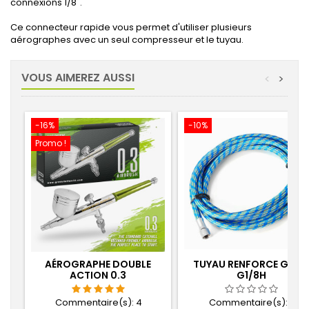
connexions 1/8".
Ce connecteur rapide vous permet d'utiliser plusieurs
aérographes avec un seul compresseur et le tuyau.
VOUS AIMEREZ AUSSI
<
>
-16%
-10%
Promo !
AÉROGRAPHE DOUBLE
TUYAU RENFORCE G1/8
ACTION 0.3
G1/8H
Commentaire(s):
4
Commentaire(s):
0