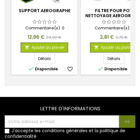
SUPPORT AEROGRAPHE
FILTRE POUR POT
NETTOYAGE AEROGRAPH
Commentaire(s):
0
Commentaire(s):
0
Prix
Prix
Prix
Prix
12,96 €
2,81 €
24,00 €
3,75 €
de
de
Ajouter au panier
Ajouter au panier


base
base
Détails
Détails


Disponible
favorite_border
Disponible
favorite_
LETTRE D'INFORMATIONS
J'accepte les conditions générales et la politique de
confidentialité