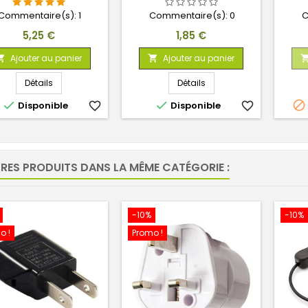
Commentaire(s):
1
Commentaire(s):
0
C
Prix
Prix
5,25 €
1,85 €
Ajouter au panier
Ajouter au panier


Détails
Détails



Disponible
favorite_border
Disponible
favorite_border
TRES PRODUITS DANS LA MÊME CATÉGORIE :
-10%
-10%
o !
Promo !