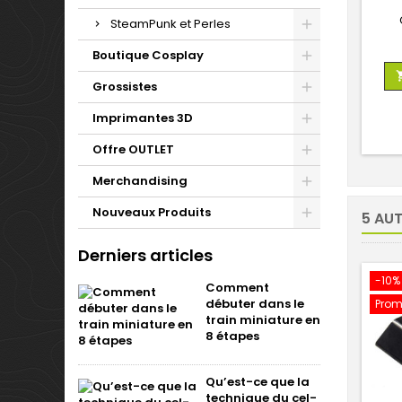
SteamPunk et Perles
Boutique Cosplay
Grossistes
Imprimantes 3D
Offre OUTLET
Merchandising
Nouveaux Produits
5 AU
Derniers articles
-10%
Comment
débuter dans le
Prom
train miniature en
8 étapes
Qu’est-ce que la
technique du cel-