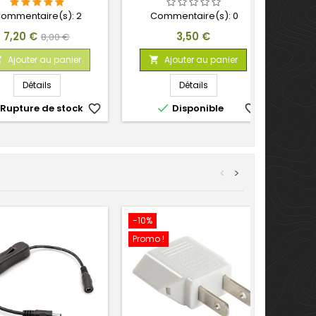
ommentaire(s):
2
Commentaire(s):
0
Prix
Prix
Prix
7,20 €
3,50 €
8,00 €
de
Ajouter au panier
Ajouter au panier


base
Détails
Détails

Rupture de stock
favorite_border
Disponible
favorite_border
<
>
-10%
Promo !