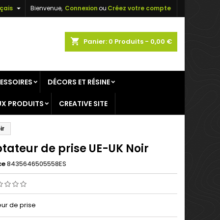

çais
Bienvenue,
Connexion
ou
Créez votre compte
×
×
×
shopping_cart
Panier:
0
Produits - 0,00 €
ESSOIRES
DÉCORS ET RÉSINE
n
X PRODUITS
CREATIVE SITE
s
ir
tateur de prise UE-UK Noir
ce
8435646505558ES
ur de prise