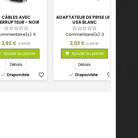
CÂBLES AVEC
ADAPTATEUR DE PRISE UE-
SOUR
TERRUPTEUR - NOIR
USA BLANC
POUR
ommentaire(s):
0
Commentaire(s):
0
C
Prix
Prix
Prix
Prix
2,93 €
2,03 €
3,25 €
2,25 €
de
de
Ajouter au panier
Ajouter au panier



base
base
Détails
Détails


Disponible
favorite_border
Disponible
favorite_border