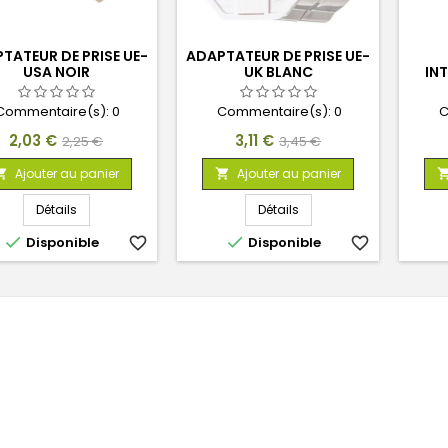
TATEUR DE PRISE UE-
ADAPTATEUR DE PRISE UE-
USA NOIR
UK BLANC
IN
Commentaire(s):
0
Commentaire(s):
0
C
Prix
Prix
Prix
Prix
2,03 €
3,11 €
2,25 €
3,45 €
de
de
Ajouter au panier
Ajouter au panier


base
base
Détails
Détails


Disponible
favorite_border
Disponible
favorite_border