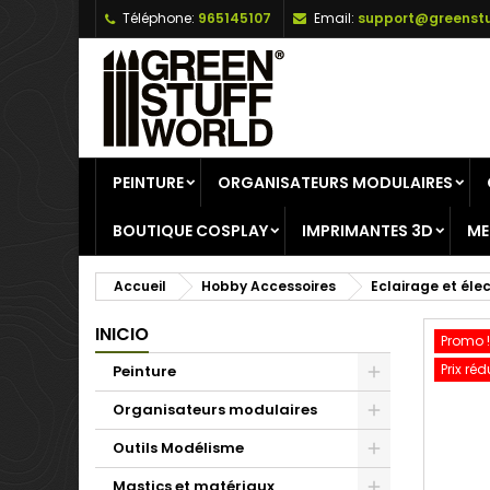
Téléphone:
965145107
Email:
support@greenstu
A
C
C
add_circle_outline
Vo
No
d'e
PEINTURE
ORGANISATEURS MODULAIRES
BOUTIQUE COSPLAY
IMPRIMANTES 3D
ME
Accueil
Hobby Accessoires
Eclairage et éle
INICIO
Promo !
Prix réd
Peinture
Organisateurs modulaires
Outils Modélisme
Mastics et matériaux