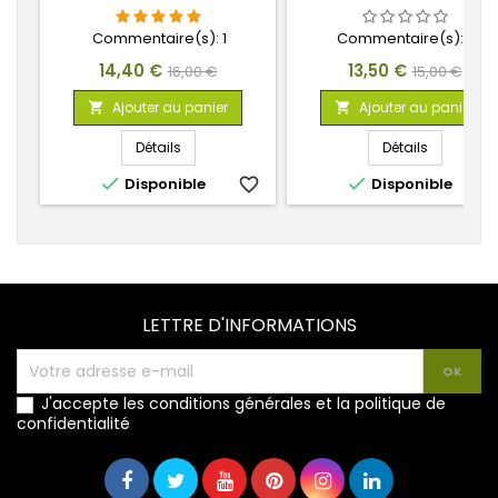
Commentaire(s):
1
Commentaire(s):
0
Prix
Prix
Prix
Prix
14,40 €
13,50 €
16,00 €
15,00 €
de
de
Ajouter au panier
Ajouter au panier


base
base
Détails
Détails


Disponible
favorite_border
Disponible
favorite_
LETTRE D'INFORMATIONS
J'accepte les conditions générales et la politique de
confidentialité