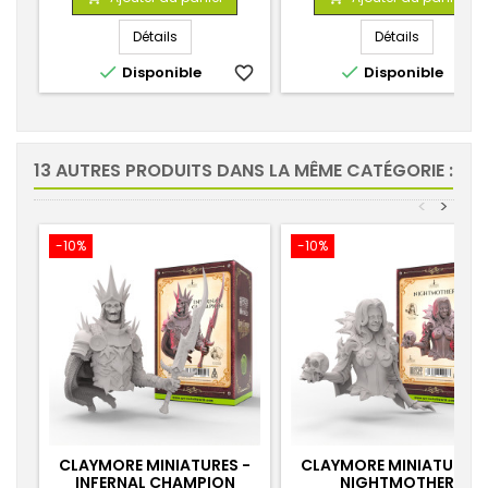
base
base
Détails
Détails


Disponible
favorite_border
Disponible
favorite_
13 AUTRES PRODUITS DANS LA MÊME CATÉGORIE :
<
>
-10%
-10%
CLAYMORE MINIATURES -
CLAYMORE MINIATURES 
INFERNAL CHAMPION
NIGHTMOTHER