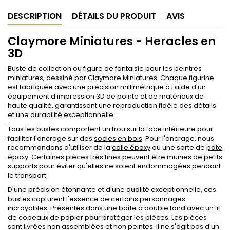
DESCRIPTION
DÉTAILS DU PRODUIT
AVIS
Claymore Miniatures - Heracles en
3D
Buste de collection ou figure de fantaisie pour les peintres
miniatures, dessiné par
Claymore Miniatures
. Chaque figurine
est fabriquée avec une précision millimétrique à l'aide d'un
équipement d'impression 3D de pointe et de matériaux de
haute qualité, garantissant une reproduction fidèle des détails
et une durabilité exceptionnelle.
Tous les bustes comportent un trou sur la face inférieure pour
faciliter l'ancrage sur des
socles en bois
. Pour l'ancrage, nous
recommandons d'utiliser de la
colle époxy
ou une sorte de
pate
époxy
. Certaines pièces très fines peuvent être munies de petits
supports pour éviter qu'elles ne soient endommagées pendant
le transport.
D'une précision étonnante et d'une qualité exceptionnelle, ces
bustes capturent l'essence de certains personnages
incroyables. Présentés dans une boîte à double fond avec un lit
de copeaux de papier pour protéger les pièces. Les pièces
sont livrées non assemblées et non peintes. Il ne s'agit pas d'un