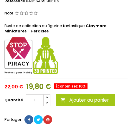
Référence
8435646519661ES
Note
Buste de collection ou figurine fantastique
Claymore
Miniatures - Heracles
19,80 €
22,00 €
Économisez 10%
Ajouter au panier
Quantité

Partager