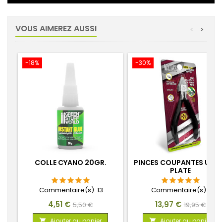
VOUS AIMEREZ AUSSI
<
>
-18%
-30%
COLLE CYANO 20GR.
PINCES COUPANTES ULT
PLATE
Commentaire(s):
13
Commentaire(s):
1
Prix
Prix
Prix
Prix
4,51 €
13,97 €
5,50 €
19,95 €
de
de
Ajouter au panier
Ajouter au panier

