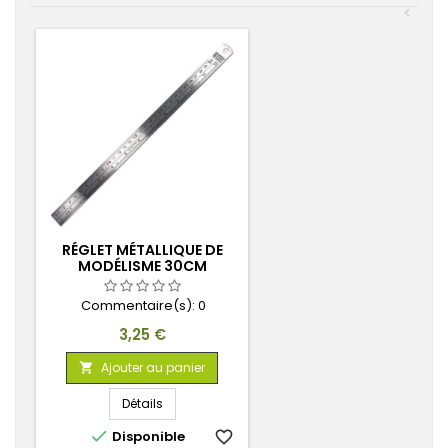
<
RÉGLET MÉTALLIQUE DE
MODÉLISME 30CM
Commentaire(s):
0
Prix
3,25 €
Ajouter au panier

Détails

Disponible
favorite_border