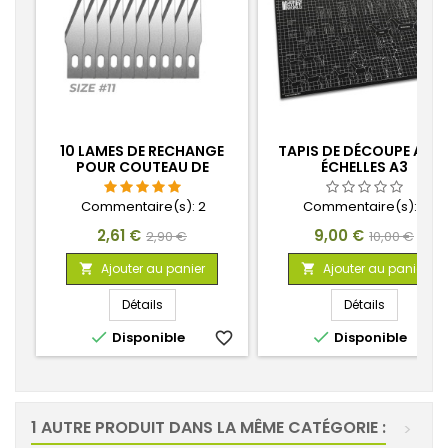
10 LAMES DE RECHANGE
TAPIS DE DÉCOUPE AVE
POUR COUTEAU DE
ÉCHELLES A3
MODELISTE
Commentaire(s):
2
Commentaire(s):
0
Prix
Prix
Prix
Prix
2,61 €
9,00 €
2,90 €
10,00 €
de
de
Ajouter au panier
Ajouter au panier


base
base
Détails
Détails


Disponible
favorite_border
Disponible
favorite_
1 AUTRE PRODUIT DANS LA MÊME CATÉGORIE :
>