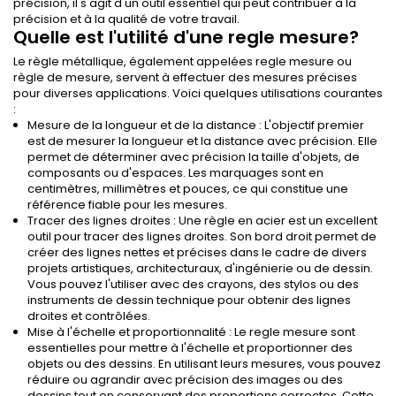
précision, il s'agit d'un outil essentiel qui peut contribuer à la
précision et à la qualité de votre travail.
Quelle est l'utilité d'une regle mesure?
Le règle métallique, également appelées regle mesure ou
règle de mesure, servent à effectuer des mesures précises
pour diverses applications. Voici quelques utilisations courantes
:
Mesure de la longueur et de la distance : L'objectif premier
est de mesurer la longueur et la distance avec précision. Elle
permet de déterminer avec précision la taille d'objets, de
composants ou d'espaces. Les marquages sont en
centimètres, millimètres et pouces, ce qui constitue une
référence fiable pour les mesures.
Tracer des lignes droites : Une règle en acier est un excellent
outil pour tracer des lignes droites. Son bord droit permet de
créer des lignes nettes et précises dans le cadre de divers
projets artistiques, architecturaux, d'ingénierie ou de dessin.
Vous pouvez l'utiliser avec des crayons, des stylos ou des
instruments de dessin technique pour obtenir des lignes
droites et contrôlées.
Mise à l'échelle et proportionnalité : Le regle mesure sont
essentielles pour mettre à l'échelle et proportionner des
objets ou des dessins. En utilisant leurs mesures, vous pouvez
réduire ou agrandir avec précision des images ou des
dessins tout en conservant des proportions correctes. Cette