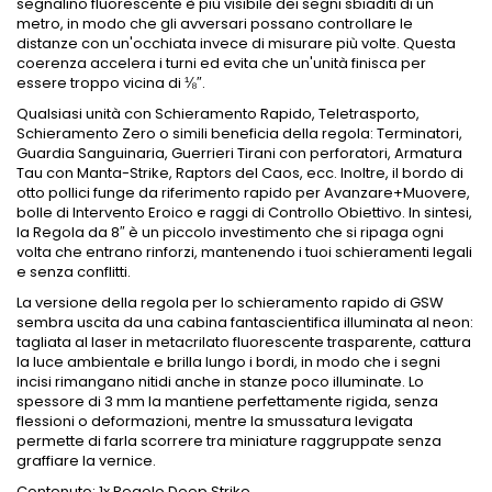
segnalino fluorescente è più visibile dei segni sbiaditi di un
metro, in modo che gli avversari possano controllare le
distanze con un'occhiata invece di misurare più volte. Questa
coerenza accelera i turni ed evita che un'unità finisca per
essere troppo vicina di ⅛″.
Qualsiasi unità con Schieramento Rapido, Teletrasporto,
Schieramento Zero o simili beneficia della regola: Terminatori,
Guardia Sanguinaria, Guerrieri Tirani con perforatori, Armatura
Tau con Manta-Strike, Raptors del Caos, ecc. Inoltre, il bordo di
otto pollici funge da riferimento rapido per Avanzare+Muovere,
bolle di Intervento Eroico e raggi di Controllo Obiettivo. In sintesi,
la Regola da 8″ è un piccolo investimento che si ripaga ogni
volta che entrano rinforzi, mantenendo i tuoi schieramenti legali
e senza conflitti.
La versione della regola per lo schieramento rapido di GSW
sembra uscita da una cabina fantascientifica illuminata al neon:
tagliata al laser in metacrilato fluorescente trasparente, cattura
la luce ambientale e brilla lungo i bordi, in modo che i segni
incisi rimangano nitidi anche in stanze poco illuminate. Lo
spessore di 3 mm la mantiene perfettamente rigida, senza
flessioni o deformazioni, mentre la smussatura levigata
permette di farla scorrere tra miniature raggruppate senza
graffiare la vernice.
Contenuto: 1x Regolo Deep Strike