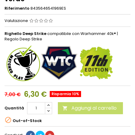
Riferimento
8435646541969ES
Valutazione
Righello Deep Strike
compatibile con Warhammer 40k® |
Regolo Deep Strike
6,30 €
7,00 €
Risparmia 10%
Aggiungi al carrello
Quantità


Out-of-Stock