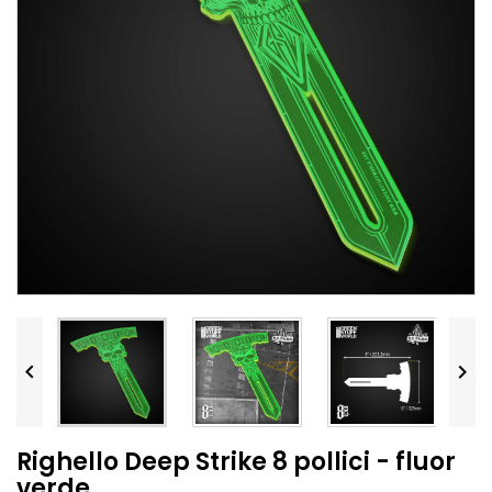


Righello Deep Strike 8 pollici - fluor
verde