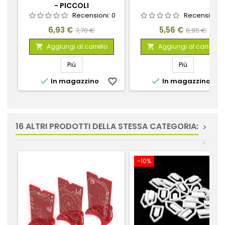
- PICCOLI
Recensioni:
0
Recensioni:
Prezzo
Prezzo
Prezzo
Prezzo
6,93 €
5,56 €
7,70 €
6,95 €
base
base
Aggiungi al carrello
Aggiungi al carrello


Più
Più


In magazzino
favorite_border
In magazzino
favorite_
16 ALTRI PRODOTTI DELLA STESSA CATEGORIA:
>
<
-10%