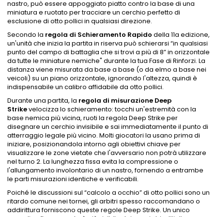
nastro, può essere appoggiato piatto contro la base di una
miniatura e ruotato per tracciare un cerchio perfetto di
esclusione di otto pollici in qualsiasi direzione.
Secondo la
regola di Schieramento Rapido
della 11a edizione,
un'unità che inizia la partita in riserva può schierarsi “in qualsiasi
punto del campo di battaglia che si trovi a più di 8” in orizzontale
da tutte le miniature nemiche" durante la tua Fase di Rinforzi. La
distanza viene misurata da base a base (o da elmo a base nei
veicoli) su un piano orizzontale, ignorando l'altezza, quindi è
indispensabile un calibro affidabile da otto pollici.
Durante una partita, la
regola di misurazione Deep
Strike
velocizza lo schieramento: tocchi un'estremità con la
base nemica più vicina, ruoti la regola Deep Strike per
disegnare un cerchio invisibile e sai immediatamente il punto di
atterraggio legale più vicino. Molti giocatori la usano prima di
iniziare, posizionandola intorno agli obiettivi chiave per
visualizzare le zone vietate che l'avversario non potrà utilizzare
nel turno 2. La lunghezza fissa evita la compressione o
l'allungamento involontario di un nastro, fornendo a entrambe
le parti misurazioni identiche e verificabili.
Poiché le discussioni sul “calcolo a occhio” di otto pollici sono un
ritardo comune nei tornei, gli arbitri spesso raccomandano o
addirittura forniscono queste regole Deep Strike. Un unico