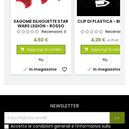
SAGOME SILHOUETTE STAR
CLIP DI PLASTICA - BIAN
WARS LEGION - ROSSO
Recensioni:
0
Recensioni:
Prezzo
Prezzo
Prezzo
4,50 €
4,28 €
4,75 €
base
Aggiungi al carrello
Aggiungi al carrello


Più
Più


In magazzino
favorite_border
In magazzino
favorite_
NEWSLETTER
Accetto le condizioni generali e l'informativa sulla