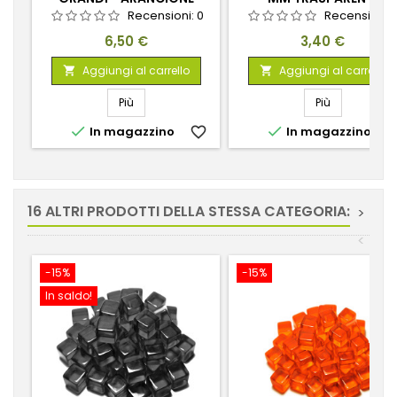
FLUORESCENTE
Recensioni:
0
Recensioni:
Prezzo
Prezzo
6,50 €
3,40 €
Aggiungi al carrello
Aggiungi al carrello


Più
Più


In magazzino
favorite_border
In magazzino
favorite_
16 ALTRI PRODOTTI DELLA STESSA CATEGORIA:
>
<
-15%
-15%
In saldo!