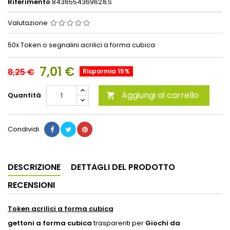
Riferimento
8436554369621ES
Valutazione
50x Token o segnalini acrilici a forma cubica
7,01 €
8,25 €
Risparmia 15%
Aggiungi al carrello
Quantità

Condividi
DESCRIZIONE
DETTAGLI DEL PRODOTTO
RECENSIONI
Token acrilici a forma cubica
gettoni a forma cubica
trasparenti per
Giochi da