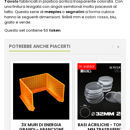
Tavolo
fabbricati in plastica acrilica trasparente colorata. Con
una finitura levigata con angoli semitondi molto piacevoli al
tatto. Questa serie di
meeples
o
segnalini
a forma cubica
hanno le seguenti dimensioni: 9x9x9 mm e colori: rosso, blu,
giallo e verde.
Questo set contiene 50
token
.
POTREBBE ANCHE PIACERTI
<
>
In saldo!
3X MURI DI ENERGIA
BASI ACRILICHE - TONDE 
GRANDI - ARANCIONE
MM TRASPARENTI