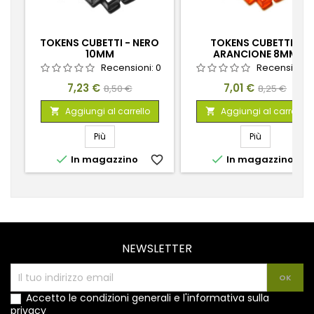
TOKENS CUBETTI - NERO
TOKENS CUBETTI -
10MM
ARANCIONE 8MM
Recensioni:
0
Recensioni:
Prezzo
Prezzo
Prezzo
Prezzo
7,23 €
7,01 €
8,50 €
8,25 €
base
base
Aggiungi al carrello
Aggiungi al carrello


Più
Più


In magazzino
favorite_border
In magazzino
favorite_
NEWSLETTER
Accetto le condizioni generali e l'informativa sulla
privacy