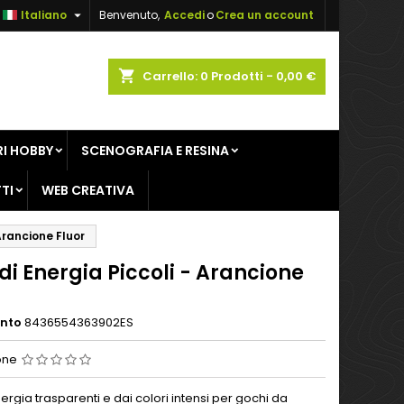

Italiano
Benvenuto,
Accedi
o
Crea un account
×
×
×
shopping_cart
Carrello:
0
Prodotti - 0,00 €
sta
I HOBBY
SCENOGRAFIA E RESINA
i
TI
WEB CREATIVA
i
 Arancione Fluor
di Energia Piccoli - Arancione
ento
8436554363902ES
one
nergia trasparenti e dai colori intensi per gochi da