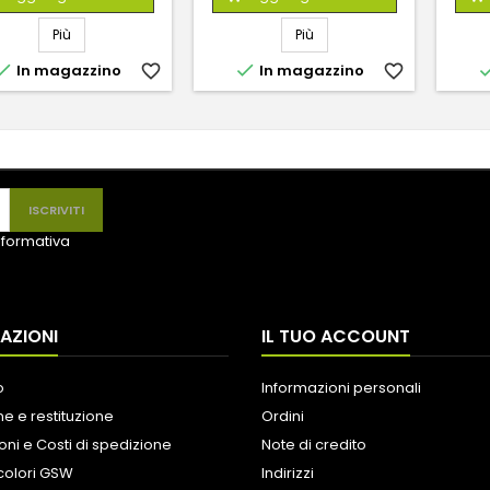
Più
Più


In magazzino
favorite_border
In magazzino
favorite_border
informativa
AZIONI
IL TUO ACCOUNT
o
Informazioni personali
e e restituzione
Ordini
oni e Costi di spedizione
Note di credito
colori GSW
Indirizzi