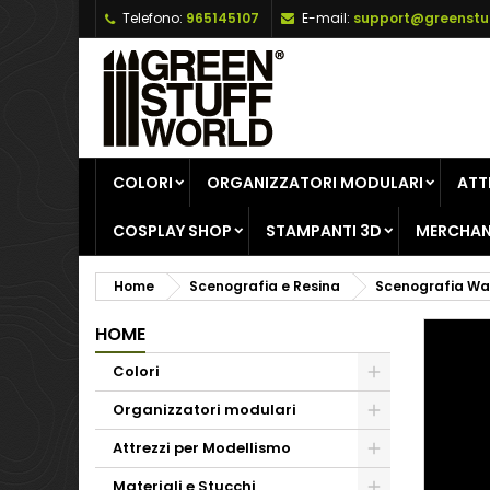
Telefono:
965145107
E-mail:
support@greenstu
A
C
A
add_circle_outline
De
No
dei
COLORI
ORGANIZZATORI MODULARI
ATT
COSPLAY SHOP
STAMPANTI 3D
MERCHAN
Home
Scenografia e Resina
Scenografia W
HOME
Colori
Organizzatori modulari
Attrezzi per Modellismo
Materiali e Stucchi