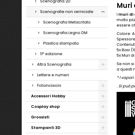
Scenografia 2D
Muri 
Scenografie non verniciate
I
muri di
molto più
Scenografia Metacrilato
essere ch
Scenografia Legno DM
Colore: 
Spessore
Plastica stampata
Contenut
5x Basi (
11ª edizione
5x Muri d
Se non si
Altra Scenografia
a questi 
Lettere e numeri
* I vapor
Fotoincisioni
. Si può p
Accessori Hobby
Cosplay shop
Grossisti
Stampanti 3D