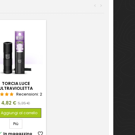
<
>
TORCIA LUCE
ULTRAVIOLETTA
Recensioni:
2
Prezzo
Prezzo
4,82 €
5,35 €
base
Aggiungi al carrello
Più

In magazzino
favorite_border