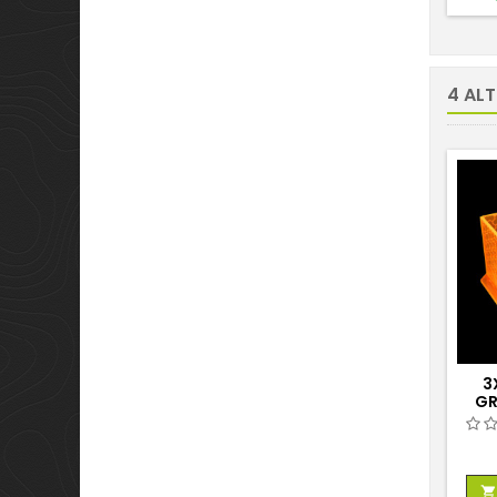
4 ALT
3
GR
