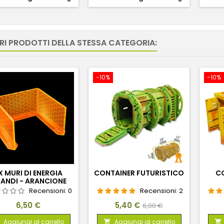
RI PRODOTTI DELLA STESSA CATEGORIA:
-10%
-10%
X MURI DI ENERGIA
CONTAINER FUTURISTICO
CO
ANDI - ARANCIONE
FLUORESCENTE
Recensioni:
0
Recensioni:
2
Prezzo
Prezzo
Prezzo
6,50 €
5,40 €
6,00 €
base
Aggiungi al carrello
Aggiungi al carrello

