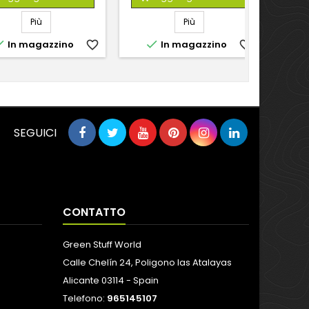
Più
Più


In magazzino
favorite_border
In magazzino
favorite_border
SEGUICI
CONTATTO
Green Stuff World
Calle Chelín 24, Poligono las Atalayas
Alicante 03114 - Spain
Telefono:
965145107