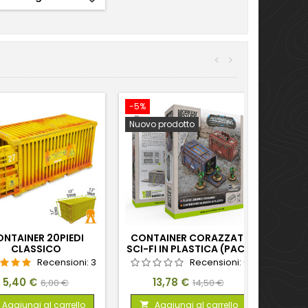
<
>
-5%
Nuovo prodotto
NTAINER 20PIEDI
CONTAINER CORAZZATI
CLASSICO
SCI-FI IN PLASTICA (PACK
X2)
Recensioni:
3
Recensioni:
0
Prezzo
Prezzo
Prezzo
Prezzo
5,40 €
13,78 €
6,00 €
14,50 €
base
base
Aggiungi al carrello
Aggiungi al carrello
