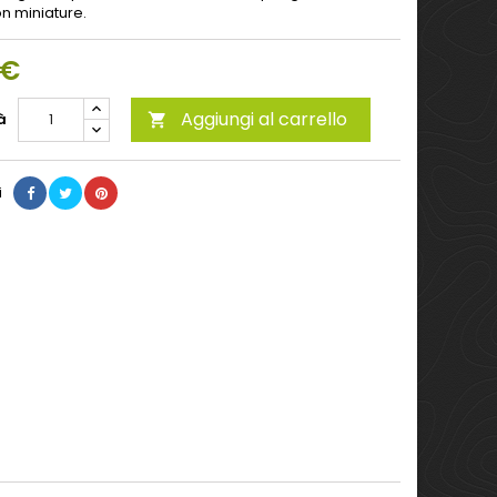
n miniature.
 €
Aggiungi al carrello
à

i