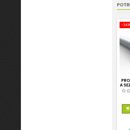
POTR
-34
PRO
A SE
