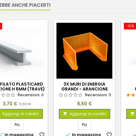
EBBE ANCHE PIACERTI
%
-10%
FILATO PLASTICARD
3X MURI DI ENERGIA
ZIONE H 6MM (TRAVE)
GRANDI - ARANCIONE
FLUORESCENTE
Recensioni:
0
Recensioni:
0
Prezzo
Prezzo
Prezzo
3,70 €
6,50 €
5,60 €
base
Aggiungi al carrello
Aggiungi al carrello


Più
Più


In magazzino
favorite_border
In magazzino
favorite_border