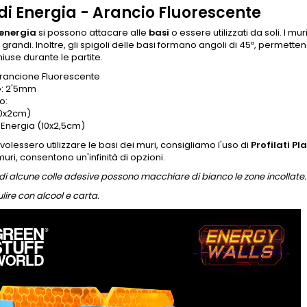
di Energia - Arancio Fluorescente
 energia
si possono attacare alle
basi
o essere utilizzati da soli. I 
 grandi. Inoltre, gli spigoli delle basi formano angoli di 45º, permet
iuse durante le partite.
Arancione Fluorescente
: 2'5mm
o:
10x2cm)
i Energia (10x2,5cm)
 volessero utilizzare le basi dei muri, consigliamo l'uso di
Profilati P
muri, consentono un'infinità di opzioni.
i di alcune colle adesive possono macchiare di bianco le zone incollate.
ulire con alcool e carta.