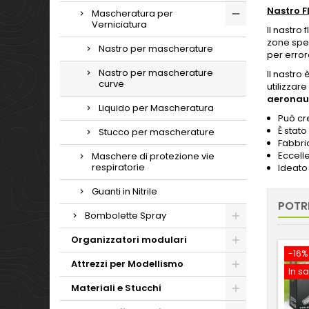
Nastro F
Mascheratura per
Verniciatura
Il nastro
zone spec
Nastro per mascherature
per error
Nastro per mascherature
Il nastro
curve
utilizzare
aeronau
Liquido per Mascheratura
Può cr
È stat
Stucco per mascherature
Fabbric
Eccell
Maschere di protezione vie
respiratorie
Ideato
Guanti in Nitrile
POTR
Bombolette Spray
Organizzatori modulari
-16%
Attrezzi per Modellismo
In sa
Materiali e Stucchi