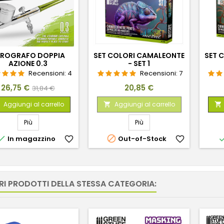
EROGRAFO DOPPIA
SET COLORI CAMALEONTE
SET 
AZIONE 0.3
- SET 1
Recensioni:
4
Recensioni:
7
Prezzo
Prezzo
Prezzo
26,75 €
20,85 €
31,84 €
base
Aggiungi al carrello
Aggiungi al carrello


Più
Più


In magazzino
favorite_border
Out-of-Stock
favorite_border
RI PRODOTTI DELLA STESSA CATEGORIA: