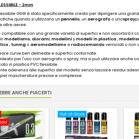
LESSIBILE - 2mm
 flessibile GSW è stato specificamente creato per dipingere una grand
ifiche quando si utilizzano un
pennello
, un
aerografo
o uno
spray
p
e altre aeree.
 è compatibile con una grande varietà di superfici e non assorbirà il 
 in
modellismo
,
diorami
,
modellini
y
modelli in plastica
,
modellis
tico
,
tuning
o
aeromodellismo
e
radiocomando
verniciati o non v
eare curve ben delineate e superfici contornate.
o ideato per l'uso con aerografo o spray, ma si può utilizzare anche c
ato in plastica PVC flessibile
ente aderenza alle superfici del modello senza lasciare residui adesiv
 per mascherature precise e complesse.
EBBE ANCHE PIACERTI
Out-of-Stock
ldo!