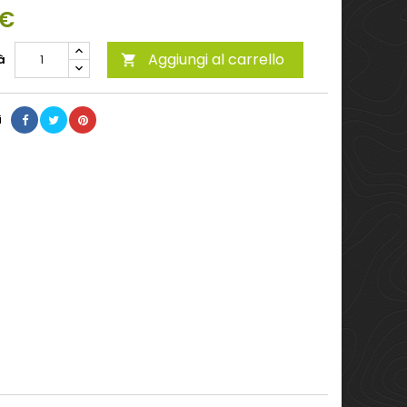
 €
Aggiungi al carrello
à

i