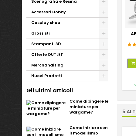
Scenografia e Resina
Accessori Hobby
Cosplay shop
Grossisti
A
Stampanti 3D
Offerte OUTLET

Merchandising
Nuovi Prodotti
Gli ultimi articoli
Come dipingere le
miniature per
5 ALT
wargame?
Come iniziare con
il modellismo