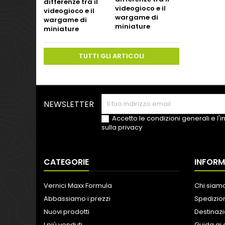
videogioco e il
wargame di
miniature
TUTTI GLI ARTICOLI
NEWSLETTER
Accetto le condizioni generali e l'
sulla privacy
CATEGORIE
INFORM
Vernici Maxx Formula
Chi siam
Abbassiamo i prezzi
Spedizion
Nuovi prodotti
Destinazi
I più venduti
Guida ai 