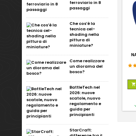
ferroviario in 8
passaggi
Che cos’è la
tecnica cel-
shading nella
pittura di
miniature?
NA
Come realizzare
un diorama del
bosco?

BattleTech nel
2026: nuove
scatole, nuovo
regolamento e
guida per
principianti
StarCraft:
differenze tra il