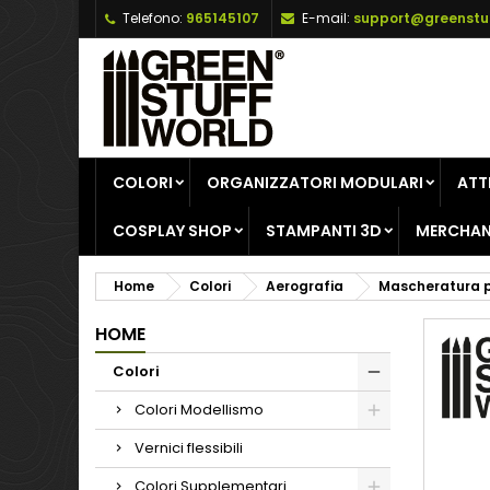
Telefono:
965145107
E-mail:
support@greenstu
A
C
A
add_circle_outline
De
No
dei
COLORI
ORGANIZZATORI MODULARI
ATT
COSPLAY SHOP
STAMPANTI 3D
MERCHAN
Home
Colori
Aerografia
Mascheratura p
HOME
Colori
Colori Modellismo
Vernici flessibili
Colori Supplementari