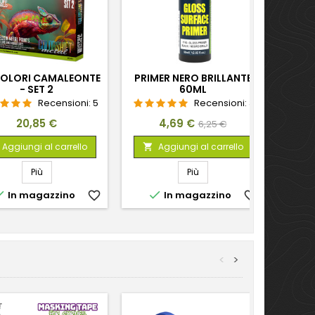
COLORI CAMALEONTE
PRIMER NERO BRILLANTE
- SET 2
60ML
Recensioni:
5
Recensioni:
3
Prezzo
Prezzo
Prezzo
20,85 €
4,69 €
6,25 €
base
Aggiungi al carrello
Aggiungi al carrello

Più
Più


In magazzino
favorite_border
In magazzino
favorite_border
<
>