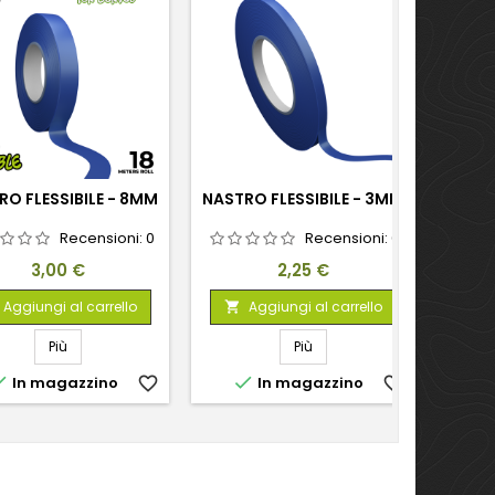
RO FLESSIBILE - 8MM
NASTRO FLESSIBILE - 3MM
NASTR
Recensioni:
0
Recensioni:
0
Prezzo
Prezzo
3,00 €
2,25 €
Aggiungi al carrello
Aggiungi al carrello


Più
Più


In magazzino
favorite_border
In magazzino
favorite_border