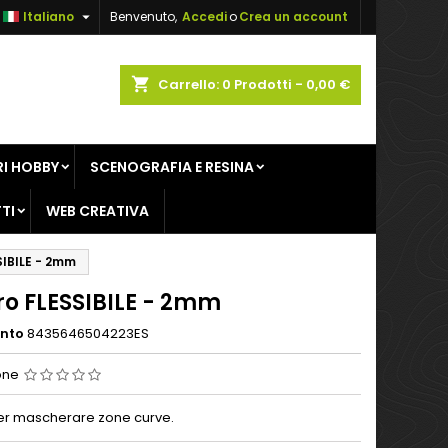

Italiano
Benvenuto,
Accedi
o
Crea un account
×
×
×
shopping_cart
Carrello:
0
Prodotti - 0,00 €
sta
I HOBBY
SCENOGRAFIA E RESINA
i
TI
WEB CREATIVA
i
SIBILE - 2mm
ro FLESSIBILE - 2mm
ento
8435646504223ES
one
er mascherare zone curve.