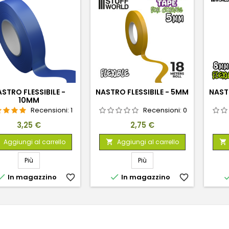
STRO FLESSIBILE -
NASTRO FLESSIBILE - 5MM
NAST
10MM
Recensioni:
1
Recensioni:
0
Prezzo
Prezzo
3,25 €
2,75 €
Aggiungi al carrello
Aggiungi al carrello


Più
Più


In magazzino
favorite_border
In magazzino
favorite_border