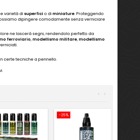
e varietà di
superfici
o di
miniature
.
Proteggendo
ossiamo dipingere comodamente senza verniciare
colore ne lascerà segni, rendendolo perfetto da
mo ferroviario
,
modellismo militare
,
modellismo
erniciati.
on certe tecniche a pennello.
i.
<
>
-25%