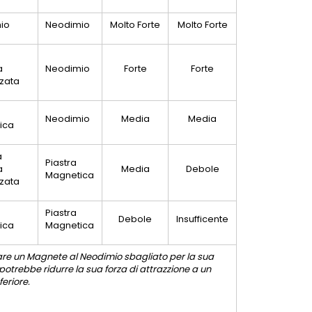
io
Neodimio
Molto Forte
Molto Forte
a
Neodimio
Forte
Forte
zzata
Neodimio
Media
Media
ica
a
Piastra
a
Media
Debole
Magnetica
zzata
Piastra
Debole
Insufficente
ica
Magnetica
zzare un Magnete al Neodimio sbagliato per la sua
potrebbe ridurre la sua forza di attrazzione a un
nferiore.