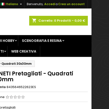

Italiano
Benvenuto,
Accedi
o
Crea un account
×
×
×
shopping_cart
Carrello:
0
Prodotti - 0,00 €
sta
I HOBBY
SCENOGRAFIA E RESINA
i
TI
WEB CREATIVA
i
 - Quadrati 30x30mm
ETI Pretagliati - Quadrati
30mm
ento
8435646522623ES
one
retagliati