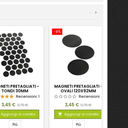
<
>
-8%
-8%
ETI PRETAGLIATI -
MAGNETI PRETAGLIATI -
MAGN
TONDI 30MM
OVALI 120X92MM
Recensioni:
1
Recensioni:
0
Prezzo
Prezzo
Prezzo
Prezzo
3,45 €
3,45 €
3,75 €
3,75 €
base
base
Aggiungi al carrello
Aggiungi al carrello


Più
Più