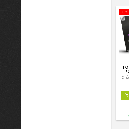
-8%
FO
F
