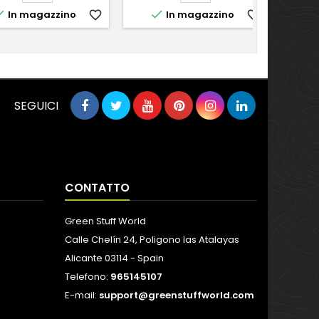


In magazzino
favorite_border
In magazzino
favorite_border
SEGUICI
CONTATTO
Green Stuff World
Calle Chelín 24, Poligono las Atalayas
Alicante 03114 - Spain
Telefono:
965145107
E-mail:
support@greenstuffworld.com