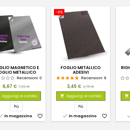
-8%
GLIO MAGNETICO E
FOGLIO METALLICO
RIG
OGLIO METALLICO
ADESIVI
AUTOADESIVO
Recensioni:
0
Recensioni:
9
Prezzo
Prezzo
Prezzo
Prezzo
6,67 €
3,45 €
7,25 €
3,75 €
base
base
Aggiungi al carrello
Aggiungi al carrello


Più
Più


In magazzino
favorite_border
In magazzino
favorite_border