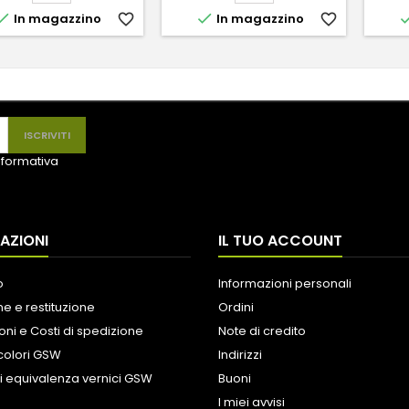


In magazzino
favorite_border
In magazzino
favorite_border
informativa
AZIONI
IL TUO ACCOUNT
o
Informazioni personali
e e restituzione
Ordini
oni e Costi di spedizione
Note di credito
colori GSW
Indirizzi
i equivalenza vernici GSW
Buoni
I miei avvisi