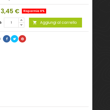
3,45 €
Risparmia 8%
Aggiungi al carrello
à

i