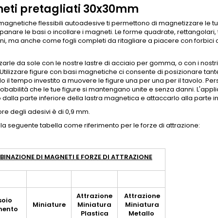
eti pretagliati 30x30mm
 magnetiche flessibili autoadesive ti permettono di magnetizzare le t
panare le basi o incollare i magneti. Le forme quadrate, rettangolari, 
i, ma anche come fogli completi da ritagliare a piacere con forbici 
izzarle da sole con le nostre lastre di acciaio per gomma, o con i nost
Utilizzare figure con basi magnetiche ci consente di posizionare tante
o il tempo investito a muovere le figure una per una per il tavolo. Pers
robabilità che le tue figure si mantengano unite e senza danni. L'appli
o dalla parte inferiore della lastra magnetica e attaccarlo alla parte in
re degli adesivi è di 0,9 mm.
e la seguente tabella come riferimento per le forze di attrazione:
INAZIONE DI MAGNETI E FORZE DI ATTRAZIONE
Attrazione
Attrazione
soio
Miniature
Miniatura
Miniatura
mento
Plastica
Metallo