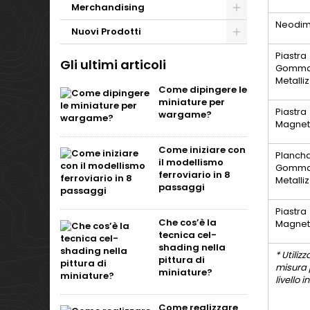
Merchandising
Neodim
Nuovi Prodotti
Piastra
Gli ultimi articoli
Gomm
Metalli
Come dipingere le
miniature per
Piastra
wargame?
Magnet
Come iniziare con
Planch
il modellismo
Gomm
ferroviario in 8
Metalli
passaggi
Piastra
Che cos’è la
Magnet
tecnica cel-
shading nella
* Utili
pittura di
misura 
miniature?
livello i
Come realizzare