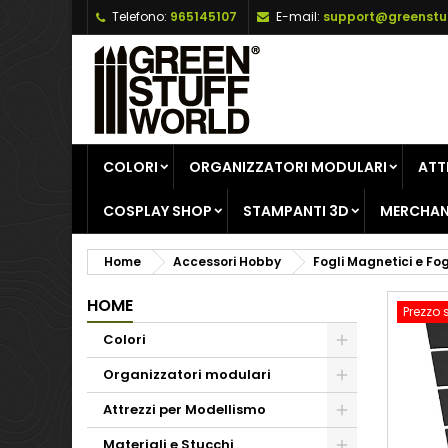
Telefono:
965145107
E-mail:
support@greenstu
A
C
A
add_circle_outline
De
No
dei
COLORI
ORGANIZZATORI MODULARI
ATT
COSPLAY SHOP
STAMPANTI 3D
MERCHAN
Home
Accessori Hobby
Fogli Magnetici e Fog
HOME
Prezzo 
Colori
Organizzatori modulari
Attrezzi per Modellismo
Materiali e Stucchi