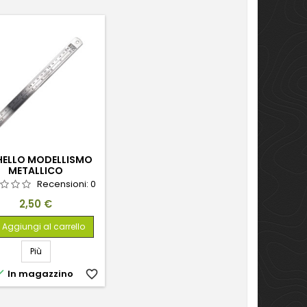
HELLO MODELLISMO
METALLICO
Recensioni:
0
Prezzo
2,50 €
Aggiungi al carrello
Più

In magazzino
favorite_border