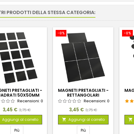
TRI PRODOTTI DELLA STESSA CATEGORIA:
-8%
-8%
NETI PRETAGLIATI -
MAGNETI PRETAGLIATI -
MAGN
ADRATI 50X50MM
RETTANGOLARI
60X100MM
Recensioni:
0
Recensioni:
0
Prezzo
Prezzo
Prezzo
Prezzo
3,45 €
3,45 €
3,75 €
3,75 €
base
base
Aggiungi al carrello
Aggiungi al carrello


Più
Più