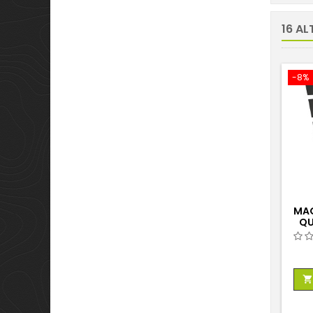
16 AL
-8%
MAG
QU
