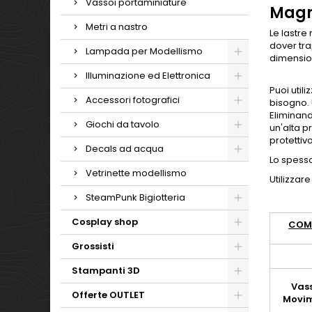
Vassoi portaminiature
Magn
Metri a nastro
Le lastre
dover tra
Lampada per Modellismo
dimension
Illuminazione ed Elettronica
Puoi util
Accessori fotografici
bisogno. 
Eliminand
Giochi da tavolo
un'alta p
protettiv
Decals ad acqua
Lo spesso
Vetrinette modellismo
Utilizzar
SteamPunk Bigiotteria
Cosplay shop
COMB
Grossisti
Stampanti 3D
Vas
Offerte OUTLET
Movi