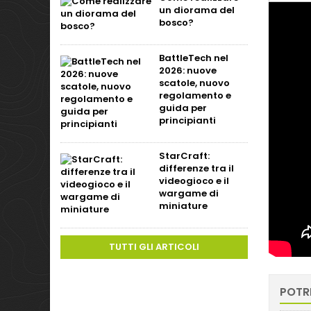
un diorama del
bosco?
BattleTech nel
2026: nuove
scatole, nuovo
regolamento e
guida per
principianti
StarCraft:
differenze tra il
videogioco e il
wargame di
miniature
TUTTI GLI ARTICOLI
POTR