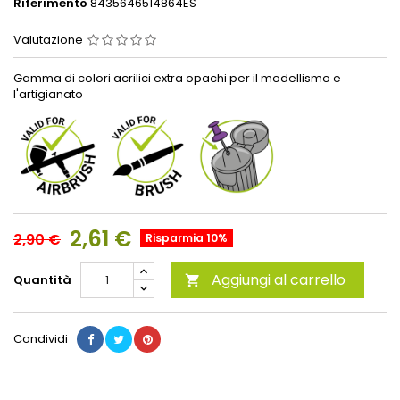
Riferimento
8435646514864ES
Valutazione
Gamma di colori acrilici extra opachi per il modellismo e
l'artigianato
2,61 €
2,90 €
Risparmia 10%
Aggiungi al carrello
Quantità

Condividi