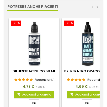
POTREBBE ANCHE PIACERTI
<
>
-25%
-25%
DILUENTE ACRILICO 60 ML
PRIMER NERO OPACO 60
Recensioni:
1
Recensioni:
Prezzo
Prezzo
Prezzo
Prezzo
4,73 €
4,69 €
6,30 €
6,25 €
base
base
Aggiungi al carrello
Aggiungi al carrello


Più
Più