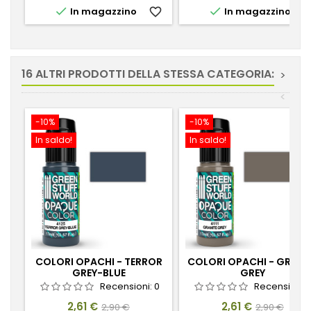


In magazzino
favorite_border
In magazzino
favorite_
16 ALTRI PRODOTTI DELLA STESSA CATEGORIA:
>
<
-10%
-10%
In saldo!
In saldo!
COLORI OPACHI - TERROR
COLORI OPACHI - GRANI
GREY-BLUE
GREY
Recensioni:
0
Recensioni:
Prezzo
Prezzo
Prezzo
Prezzo
2,61 €
2,61 €
2,90 €
2,90 €