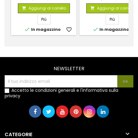
base
base
Aggiungi al carrello
Aggiungi al carrello


Più
Più


In magazzino
favorite_border
In magazzino
favorite_
NEWSLETTER
Accetto le condizioni generali e l'informativa sulla
privacy

CATEGORIE