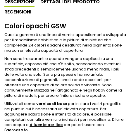
DESCRIZIONE
DETTAGLI DEL PRODOTTO
RECENSIONI
Colori opachi GSW
Questa gamma è una linea di vernici appositamente sviluppata
per il modellismo hobbistico e la pittura di miniature che
comprende 24
colori opachi
desaturati nella pigmentazione
ma con un'elevata capacità di copertura.
Non sono trasparenti e quando vengono applicati su una
superficie, coprono ciò che c'è sotto, nascondendo eventuali
strati precedenti o semplicemente usando meno mani, il più
delle volte una sola. Sono più spessi e hanno un'alta
concentrazione di pigmenti, il che li rende eccellenti per
ottenere una copertura di colore solida e vibrante. Sono
comunemente utilizzati nell'artigianato e negli hobby come la
pittura di modelli, per creare finiture ricche e opache.
Utilizzateli come
vernice di base
per iniziare i vostri progetti o
nei punti in cui è necessaria un'elevata copertura. Per
aggiungere saturazione e intensità di colore, è possibile
completarli con altre vernici o inchiostri per modellismo. Diluire
con acqua o
diluente acrilico
per poterli usare con
l'
aerografo
.