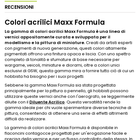
RECENSIONI
Colori acrilici Maxx Formula
La gamma di colori acrilici Maxx Formula è una linea di
vernici appositamente curata e sviluppata per il
modellismo e la pittura di miniature.
Creati da artisti esperti
con pigmenti di nuova generazione, questi colori altamente
pigmentati offrono una finitura opaca e liscia. Con uno spettro
completo di tonalità e sfumature di base necessarie per
wargame, veicoli, miniature e diorami, oltre a colori unici
esclusivi di GSW, questa gamma mira a fornire tutto ciò di cui un
hobbista ha bisogno per i suoi progetti.
Sebbene la gamma Maxx Formula sia stata progettata
principalmente per la pittura a pennello, gli hobbisti possono
utilizzare queste vernici anche con l'aerografo, se leggermente
diluite con il
Diluente Acrilico
. Questa versatilità rende la
gamma ideale per chi vuole sperimentare diverse tecniche di
pittura, consentendo di ottenere una serie di effetti altrimenti
difficili da realizzare.
La gamma di colori acrilici Maxx Formula è disponibile in
flaconcini contagocce progettati per un'erogazione facile e
precisa della vernice e per un flusso controllato della stessa. In