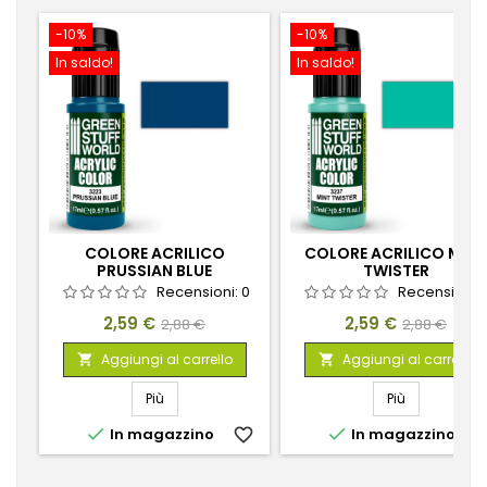
-10%
-10%
In saldo!
In saldo!
COLORE ACRILICO
COLORE ACRILICO MINT
PRUSSIAN BLUE
TWISTER
Recensioni:
0
Recensioni:
Prezzo
Prezzo
Prezzo
Prezzo
2,59 €
2,59 €
2,88 €
2,88 €
base
base
Aggiungi al carrello
Aggiungi al carrello


Più
Più


In magazzino
favorite_border
In magazzino
favorite_