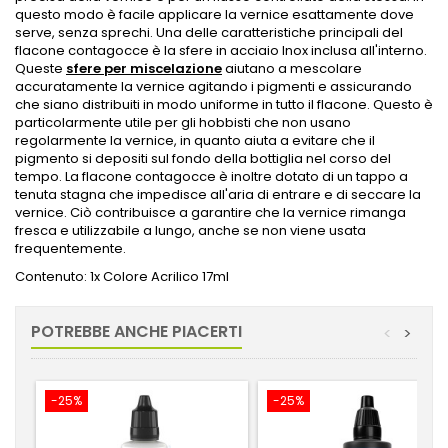
questo modo è facile applicare la vernice esattamente dove
serve, senza sprechi. Una delle caratteristiche principali del
flacone contagocce è la sfere in acciaio Inox inclusa all'interno.
Queste
sfere per miscelazione
aiutano a mescolare
accuratamente la vernice agitando i pigmenti e assicurando
che siano distribuiti in modo uniforme in tutto il flacone. Questo è
particolarmente utile per gli hobbisti che non usano
regolarmente la vernice, in quanto aiuta a evitare che il
pigmento si depositi sul fondo della bottiglia nel corso del
tempo. La flacone contagocce è inoltre dotato di un tappo a
tenuta stagna che impedisce all'aria di entrare e di seccare la
vernice. Ciò contribuisce a garantire che la vernice rimanga
fresca e utilizzabile a lungo, anche se non viene usata
frequentemente.
Contenuto: 1x Colore Acrilico 17ml
POTREBBE ANCHE PIACERTI
<
>
-25%
-25%