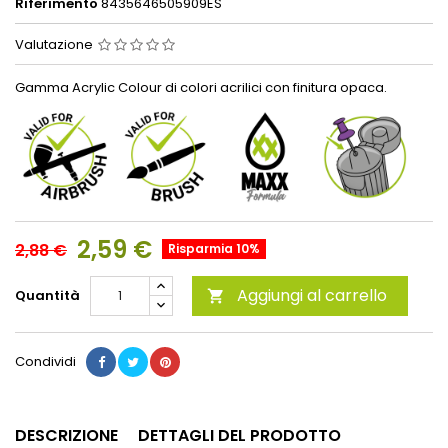
Riferimento
8435646505909ES
Valutazione
Gamma Acrylic Colour di colori acrilici con finitura opaca.
2,59 €
2,88 €
Risparmia 10%
Aggiungi al carrello
Quantità

Condividi
DESCRIZIONE
DETTAGLI DEL PRODOTTO