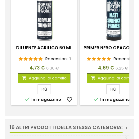
DILUENTE ACRILICO 60 ML
PRIMER NERO OPACO 60
Recensioni:
1
Recensioni:
Prezzo
Prezzo
Prezzo
Prezzo
4,73 €
4,69 €
6,30 €
6,25 €
base
base
Aggiungi al carrello
Aggiungi al carrello


Più
Più


In magazzino
favorite_border
In magazzino
favorite_
16 ALTRI PRODOTTI DELLA STESSA CATEGORIA:
>
<