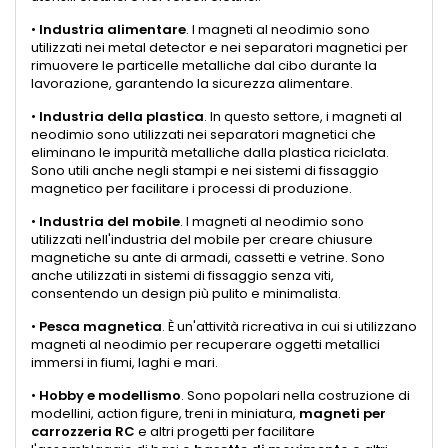
•
Industria alimentare
. I magneti al neodimio sono
utilizzati nei metal detector e nei separatori magnetici per
rimuovere le particelle metalliche dal cibo durante la
lavorazione, garantendo la sicurezza alimentare.
•
Industria della plastica
. In questo settore, i magneti al
neodimio sono utilizzati nei separatori magnetici che
eliminano le impurità metalliche dalla plastica riciclata.
Sono utili anche negli stampi e nei sistemi di fissaggio
magnetico per facilitare i processi di produzione.
•
Industria del mobile
. I magneti al neodimio sono
utilizzati nell'industria del mobile per creare chiusure
magnetiche su ante di armadi, cassetti e vetrine. Sono
anche utilizzati in sistemi di fissaggio senza viti,
consentendo un design più pulito e minimalista.
•
Pesca magnetica
. È un'attività ricreativa in cui si utilizzano
magneti al neodimio per recuperare oggetti metallici
immersi in fiumi, laghi e mari.
•
Hobby e modellismo
. Sono popolari nella costruzione di
modellini, action figure, treni in miniatura,
magneti per
carrozzeria RC
e altri progetti per facilitare