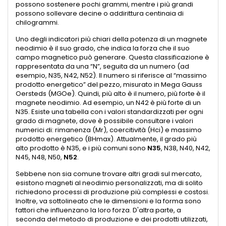
possono sostenere pochi grammi, mentre i più grandi
possono sollevare decine o addirittura centinaia di
chilogrammi.
Uno degli indicatori più chiari della potenza di un magnete
neodimio è il suo grado, che indica la forza che il suo
campo magnetico può generare. Questa classificazione è
rappresentata da una “N”, seguita da un numero (ad
esempio, N35, N42, N52). Il numero si riferisce al “massimo
prodotto energetico” del pezzo, misurato in Mega Gauss
Oersteds (MGOe). Quindi, più alto è il numero, più forte è il
magnete neodimio. Ad esempio, un N42 è più forte di un
N35. Esiste una tabella con i valori standardizzati per ogni
grado di magnete, dove è possibile consultare i valori
numerici di: rimanenza (Mr), coercitività (Hci) e massimo
prodotto energetico (BHmax). Attualmente, il grado più
alto prodotto è N35, e i più comuni sono
N35
, N38, N40, N42,
N45, N48, N50,
N52
.
Sebbene non sia comune trovare altri gradi sul mercato,
esistono magneti al neodimio personalizzati, ma di solito
richiedono processi di produzione più complessi e costosi.
Inoltre, va sottolineato che le dimensioni e la forma sono
fattori che influenzano la loro forza. D'altra parte, a
seconda del metodo di produzione e dei prodotti utilizzati,