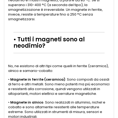
neodimio e i nastri magnetici, a partire da 85 °C. Se si
superano i 310-400 °C (a seconda del tipo), la
smagnetizzazione è irreversibile. Un magnete in ferrite,
invece, resiste a temperature fino a 250 °C senza
smagnetizzarsi.
• Tutti i magneti sono al
neodimio?
No, ne esistono di altri tipi come quelli in ferrite (ceramica),
alnico e samario-cobalto:
•
Magnete in ferrite (ceramica)
. Sono composti da ossidi
di ferro e altri metalli. Sono meno potenti ma più economici
e resistenti alla corrosione, quindi vengono utilizzati in
altoparlanti, motori elettrici e serrature magnetiche.
•
Magnete in alnico
. Sono realizzati in alluminio, nichel e
cobalto e sono altamente resistenti alle temperature
estreme. Sono utilizzati in strumenti di misura, sensori e
motori industriali.