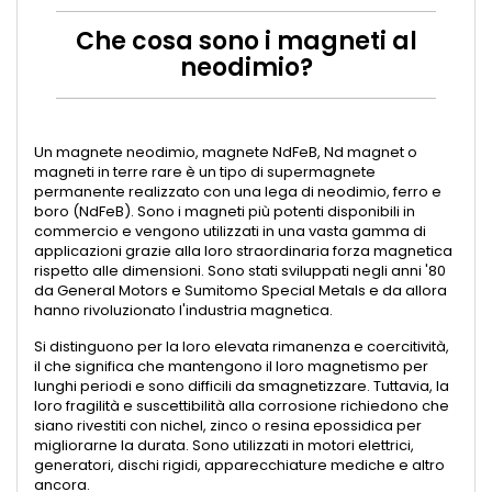
Che cosa sono i magneti al
neodimio​?
Un magnete neodimio, magnete NdFeB, Nd magnet o
magneti in terre rare è un tipo di supermagnete
permanente realizzato con una lega di neodimio, ferro e
boro (NdFeB). Sono i magneti più potenti disponibili in
commercio e vengono utilizzati in una vasta gamma di
applicazioni grazie alla loro straordinaria forza magnetica
rispetto alle dimensioni. Sono stati sviluppati negli anni '80
da General Motors e Sumitomo Special Metals e da allora
hanno rivoluzionato l'industria magnetica.
Si distinguono per la loro elevata rimanenza e coercitività,
il che significa che mantengono il loro magnetismo per
lunghi periodi e sono difficili da smagnetizzare. Tuttavia, la
loro fragilità e suscettibilità alla corrosione richiedono che
siano rivestiti con nichel, zinco o resina epossidica per
migliorarne la durata. Sono utilizzati in motori elettrici,
generatori, dischi rigidi, apparecchiature mediche e altro
ancora.