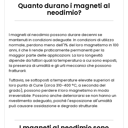
Quanto durano i magneti al
neodimio?
I magneti al neodimio possono durare decenni se
mantenuti in condizioni adeguate. In condizioni di utilizzo
normale, perdono meno dell'1% del loro magnetismo in 100
anni, il che li rende praticamente permanenti per la
maggior parte delle applicazioni. La loro longevità
dipende da fattori quali la temperatura a cui sono esposti,
la presenza di umidità e gli urti meccanici che possono
fratturarli.
Tuttavia, se sottoposti a temperature elevate superiori al
loro punto di Curie (circa 310-400 °C, a seconda del
grado), possono perdere il loro magnetismo in modo
irreversibile. Possono anche deteriorarsi se non hanno un
rivestimento adeguato, poiché l'esposizione all'umidità
può causare ossidazione e degrado strutturale.
I magneti al neodimio sono