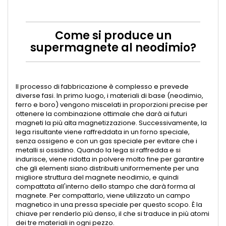
Come si produce un
supermagnete al neodimio?
Il processo di fabbricazione è complesso e prevede
diverse fasi. In primo luogo, i materiali di base (neodimio,
ferro e boro) vengono miscelati in proporzioni precise per
ottenere la combinazione ottimale che darà ai futuri
magneti la più alta magnetizzazione. Successivamente, la
lega risultante viene raffreddata in un forno speciale,
senza ossigeno e con un gas speciale per evitare che i
metalli si ossidino. Quando la lega si raffredda e si
indurisce, viene ridotta in polvere molto fine per garantire
che gli elementi siano distribuiti uniformemente per una
migliore struttura del magnete neodimio, e quindi
compattata all'interno dello stampo che darà forma al
magnete. Per compattarlo, viene utilizzato un campo
magnetico in una pressa speciale per questo scopo. È la
chiave per renderlo più denso, il che si traduce in più atomi
dei tre materiali in ogni pezzo.