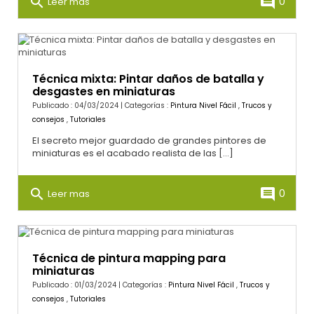
search
comment
0
Leer mas
Técnica mixta: Pintar daños de batalla y
desgastes en miniaturas
Publicado : 04/03/2024 | Categorías :
Pintura Nivel Fácil
,
Trucos y
consejos
,
Tutoriales
El secreto mejor guardado de grandes pintores de
miniaturas es el acabado realista de las [...]
search
comment
0
Leer mas
Técnica de pintura mapping para
miniaturas
Publicado : 01/03/2024 | Categorías :
Pintura Nivel Fácil
,
Trucos y
consejos
,
Tutoriales