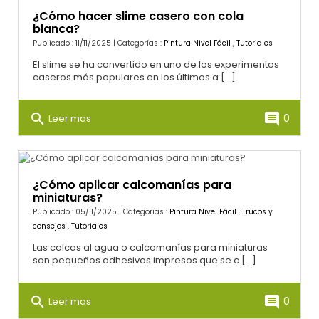
¿Cómo hacer slime casero con cola
blanca?
Publicado : 11/11/2025 | Categorías :
Pintura Nivel Fácil
,
Tutoriales
El slime se ha convertido en uno de los experimentos
caseros más populares en los últimos a [...]
search
comment
0
Leer mas
¿Cómo aplicar calcomanías para
miniaturas?
Publicado : 05/11/2025 | Categorías :
Pintura Nivel Fácil
,
Trucos y
consejos
,
Tutoriales
Las calcas al agua o calcomanías para miniaturas
son pequeños adhesivos impresos que se c [...]
search
comment
0
Leer mas