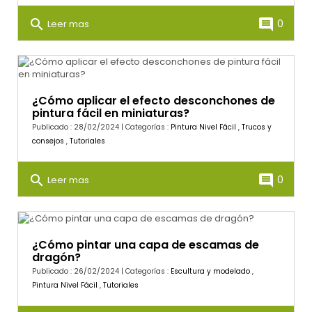
search
comment
0
Leer mas
¿Cómo aplicar el efecto desconchones de
pintura fácil en miniaturas?
Publicado : 28/02/2024 | Categorías :
Pintura Nivel Fácil
,
Trucos y
consejos
,
Tutoriales
search
comment
0
Leer mas
¿Cómo pintar una capa de escamas de
dragón?
Publicado : 26/02/2024 | Categorías :
Escultura y modelado
,
Pintura Nivel Fácil
,
Tutoriales