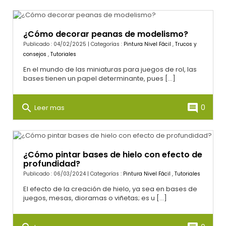
¿Cómo decorar peanas de modelismo?
Publicado : 04/02/2025 | Categorías :
Pintura Nivel Fácil
,
Trucos y
consejos
,
Tutoriales
En el mundo de las miniaturas para juegos de rol, las
bases tienen un papel determinante, pues [...]
search
comment
0
Leer mas
¿Cómo pintar bases de hielo con efecto de
profundidad?
Publicado : 06/03/2024 | Categorías :
Pintura Nivel Fácil
,
Tutoriales
El efecto de la creación de hielo, ya sea en bases de
juegos, mesas, dioramas o viñetas; es u [...]