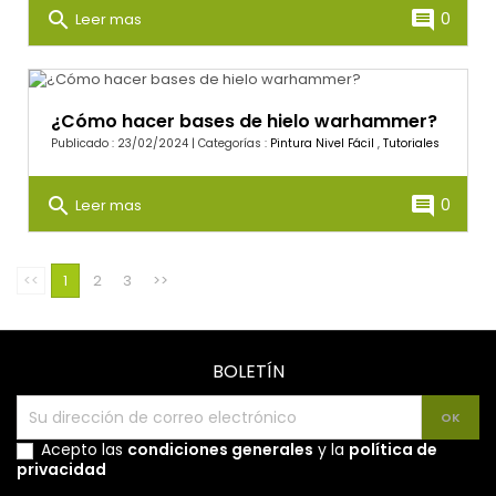
search
comment
0
Leer mas
¿Cómo hacer bases de hielo warhammer?
Publicado : 23/02/2024 | Categorías :
Pintura Nivel Fácil
,
Tutoriales
search
comment
0
Leer mas
<<
1
2
3
>>
BOLETÍN
Acepto las
condiciones generales
y la
política de
privacidad