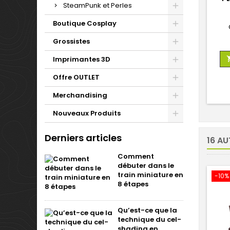
SteamPunk et Perles
Boutique Cosplay
Grossistes
Imprimantes 3D
Offre OUTLET
Merchandising
Nouveaux Produits
Derniers articles
16 AU
Comment
débuter dans le
train miniature en
-10%
8 étapes
Qu’est-ce que la
technique du cel-
shading en