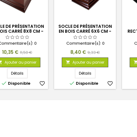
LE DE PRÉSENTATION
SOCLE DE PRÉSENTATION
BOIS CARRÉ 8X8 CM -
EN BOIS CARRÉ 6X6 CM -
REC
BRUN NOISETTE
BRUN NOISETTE
Commentaire(s):
0
Commentaire(s):
0
C
Prix
Prix
Prix
Prix
10,35 €
8,40 €
11,50 €
9,33 €
de
de
Ajouter au panier
Ajouter au panier


base
base
Détails
Détails


Disponible
favorite_border
Disponible
favorite_border