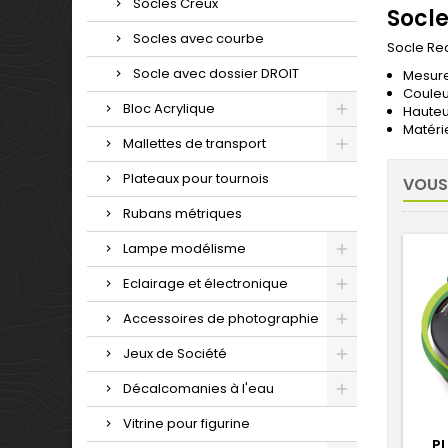
Socles Creux
Socle
Socles avec courbe
Socle Rec
Socle avec dossier DROIT
Mesure
Couleu
Bloc Acrylique
Hauteu
Matérie
Mallettes de transport
Plateaux pour tournois
VOUS
Rubans métriques
Lampe modélisme
Eclairage et électronique
Accessoires de photographie
Jeux de Société
Décalcomanies à l'eau
Vitrine pour figurine
P