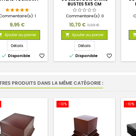
BUSTES 5X5 CM
Commentaire(s):
1
Commentaire(s):
0
C
Prix
Prix
Prix
9,95 €
10,70 €
11,89 €
de
Ajouter au panier
Ajouter au panier


base
Détails
Détails


Disponible
favorite_border
Disponible
favorite_border
TRES PRODUITS DANS LA MÊME CATÉGORIE :
-10%
-10%