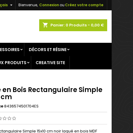

çais
Bienvenue,
Connexion
ou
Créez votre compte
×
×
×
shopping_cart
Panier:
0
Produits - 0,00 €
ESSOIRES
DÉCORS ET RÉSINE
n
X PRODUITS
CREATIVE SITE
s
e en Bois Rectangulaire Simple
0 cm
ce
8436574501704ES
ctangulaire Simple 15x10 cm noir laqué en bois MDF