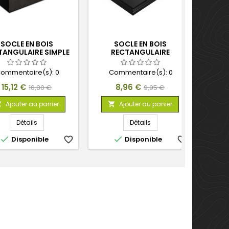
SOCLE EN BOIS
SOCLE EN BOIS
SOC
TANGULAIRE SIMPLE
RECTANGULAIRE
OUVR
25X15 CM
OUVRAGÉ 22X15 CM NOIR
ommentaire(s):
0
Commentaire(s):
0
C
Prix
Prix
Prix
Prix
15,12 €
8,96 €
16,80 €
9,95 €
de
de
Ajouter au panier
Ajouter au panier



base
base
Détails
Détails


Disponible
favorite_border
Disponible
favorite_border