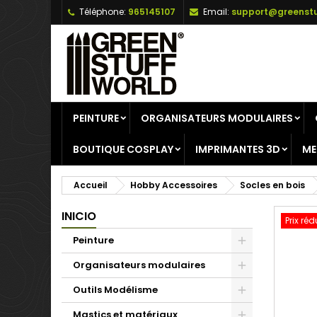
Téléphone:
965145107
Email:
support@greenstu
A
C
C
add_circle_outline
Vo
No
d'e
PEINTURE
ORGANISATEURS MODULAIRES
BOUTIQUE COSPLAY
IMPRIMANTES 3D
ME
Accueil
Hobby Accessoires
Socles en bois
INICIO
Prix réd
Peinture
Organisateurs modulaires
Outils Modélisme
Mastics et matériaux