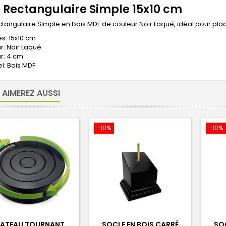
 Rectangulaire Simple 15x10 cm
tangulaire Simple en bois MDF de couleur Noir Laqué, idéal pour pla
s: 15x10 cm
r: Noir Laqué
r: 4 cm
l: Bois MDF
 AIMEREZ AUSSI
-10%
-10%
LATEAU TOURNANT
SOCLE EN BOIS CARRÉ
SOC