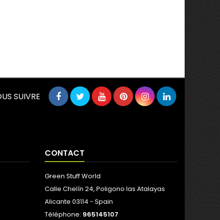
US SUIVRE
CONTACT
Green Stuff World
Calle Chelín 24, Poligono las Atalayas
Alicante 03114 - Spain
Téléphone:
965145107