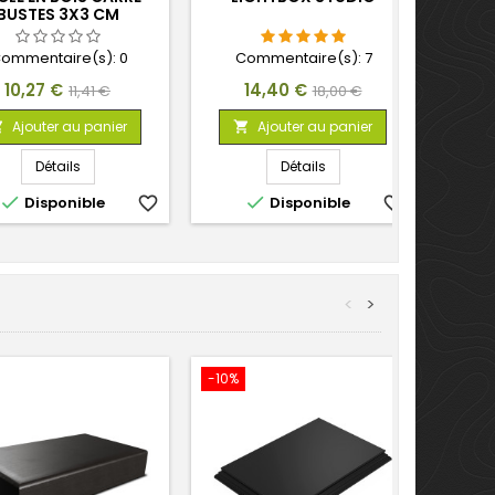
BUSTES 3X3 CM
ommentaire(s):
0
Commentaire(s):
7
Prix
Prix
Prix
Prix
10,27 €
14,40 €
11,41 €
18,00 €
de
de
Ajouter au panier
Ajouter au panier


base
base
Détails
Détails


Disponible
favorite_border
Disponible
favorite_border
<
>
-10%
-10%