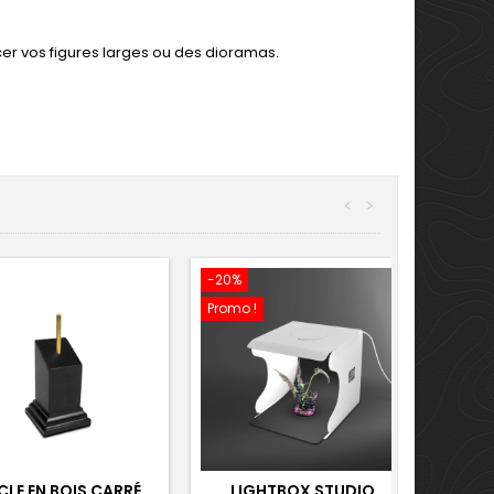
cer vos figures larges ou des dioramas.
<
>
-20%
Promo !
LE EN BOIS CARRÉ
LIGHTBOX STUDIO