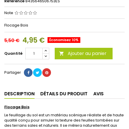
Référence
8435646506753ES
Note
Flocage Bois
4,95 €
5,50 €
Économisez 10%
Ajouter au panier
Quantité

Partager
DESCRIPTION
DÉTAILS DU PRODUIT
AVIS
Flocage Bois
Le feuillage du sol est un matériau scénique réaliste et de haute
qualité conçu pour simuler la texture des feuilles tombées sur
des terrains sales et naturels. Il se mêlera naturellement aux