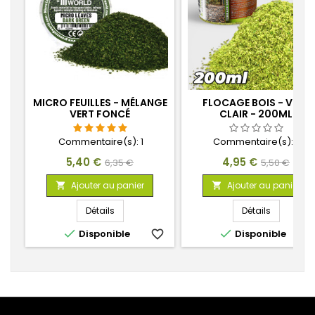
MICRO FEUILLES - MÉLANGE
FLOCAGE BOIS - VERT
VERT FONCÉ
CLAIR - 200ML
Commentaire(s):
1
Commentaire(s):
0
Prix
Prix
Prix
Prix
5,40 €
4,95 €
6,35 €
5,50 €
de
de
Ajouter au panier
Ajouter au panier


base
base
Détails
Détails


Disponible
favorite_border
Disponible
favorite_