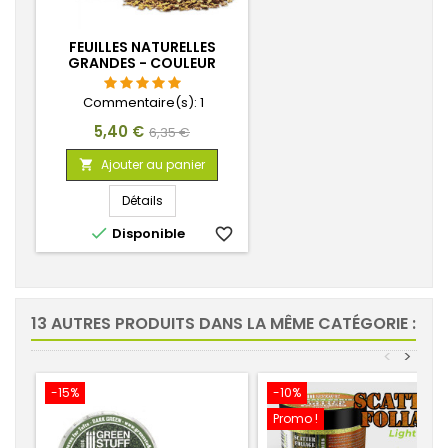
FEUILLES NATURELLES
GRANDES - COULEUR
NATUREL
Commentaire(s):
1
Prix
Prix
5,40 €
6,35 €
de
Ajouter au panier

base
Détails

Disponible
favorite_border
13 AUTRES PRODUITS DANS LA MÊME CATÉGORIE :
<
>
-15%
-10%
Promo !