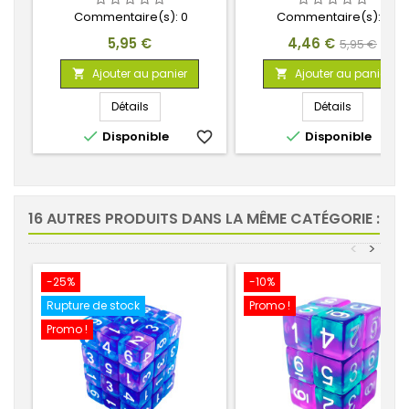
Commentaire(s):
0
Commentaire(s):
0
Prix
Prix
Prix
5,95 €
4,46 €
5,95 €
de
Ajouter au panier
Ajouter au panier


base
Détails
Détails


Disponible
favorite_border
Disponible
favorite_
16 AUTRES PRODUITS DANS LA MÊME CATÉGORIE :
<
>
-25%
-10%
Rupture de stock
Promo !
Promo !