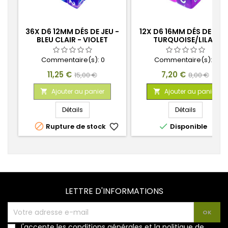
36X D6 12MM DÉS DE JEU -
12X D6 16MM DÉS DE JEU 
BLEU CLAIR - VIOLET
TURQUOISE/LILAS
TRANSPARENT
Commentaire(s):
0
Commentaire(s):
0
Prix
Prix
Prix
Prix
11,25 €
7,20 €
15,00 €
8,00 €
de
de
Ajouter au panier
Ajouter au panier


base
base
Détails
Détails


Rupture de stock
favorite_border
Disponible
favorite_
LETTRE D'INFORMATIONS
J'accepte les conditions générales et la politique de